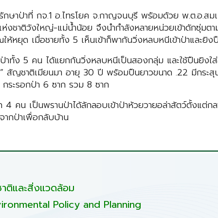
รักษาป่าที่ กจ.1 อ.ไทรโยค จ.กาญจนบุรี พร้อมด้วย พ.ต.อ.สมเ
งวนแห่งชาติวังใหญ่-แม่น้ำน้อย จึงนำกำลังหลายหน่วยเข้าดักซ
ให้หยุด เมื่อชายทั้ง 5 เห็นเข้าก็พากันวิ่งหลบหนีเข้าป่าและยิงป
รานป่าทั้ง 5 คน ได้แยกกันวิ่งหลบหนีเป็นสองกลุ่ม และใช้ปืนยิงใส่
ทู” สัญชาติเมียนมา อายุ 30 ปี พร้อมปืนยาวขนาด .22 มีกระสุน
 กระรอกป่า 6 ซาก รวม 8 ซาก
 4 คน เป็นพรานป่าได้ลักลอบเข้าป่าห้วยวายอล่าสัตว์ตั้งแต่ก
จากป่าเพื่อกลับบ้าน
ติและสิ่งแวดล้อม
ironmental Policy and Planning