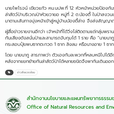
นายไพโรจน์ เขียวแก้ว หน.นปพ.ที่ 12 หัวหน้าหน่วยป้องกัน
ล่าสัตว์ป่าบริเวณป่าห้วยวายอ หมู่ที่ 2 ต.บ้องตี้ ในป่าส
มาตามเส้นทางมุ่งหน้าเข้าสู่หมู่บ้านบ้องตี้ล่าง จึงส่งสัญญาณ
ผู้สื่อข่าวรายงานอีกว่า เจ้าหน้าที่ได้วิ่งไล่ติดตามแต่กลุ่มพ
กันเสียงดังสนั่นป่าและสามารถจับกุมได้ 1 ราย คือ “นายนา
กระสอบปุ๋ยพบซากตะกวด 1 ซาก ลิงลม หรือนางอาย 1 ซาก
โดย นายนาทู สารภาพว่า ตัวเองกับละพวกที่หลบหนีไปได้อีก
หลังจากแยกย้ายกันล่าสัตว์ป่าได้หลายชนิดจึงพากันเดินออก
ข่าวสิ่งแวดล้อม
สำนักงานนโยบายและแผนทรัพยากรธรรมชา
Office of Natural Resources and Env