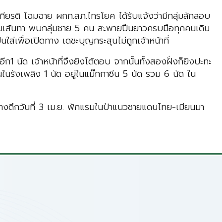
กียรติ โฉมฉาย ผกก.สภ.ไทรโยค ได้รับแจ้งว่ามีกลุ่มลักลอบ
ุ่มตามเส้นทา พบกลุ่มชาย 5 คน สะพายปืนยาวครบมือทุกคนเดิน
ืนใส่เพื่อเปิดทาง เดชะบุญกระสุนไม่ถูกเจ้าหน้าที่
อีก1 นัด เจ้าหน้าที่จึงยิงโต้ตอบ จากนั้นทั้งสองฝั่งก็ยิงปะทะ
ในรังเพลิง 1 นัด อยู่ในแม๊กกาซีน 5 นัด รวม 6 นัด ใน
ลางดึกวันที่ 3 เม.ย. พักแรมในป่าแนวชายแดนไทย-เมียนมา