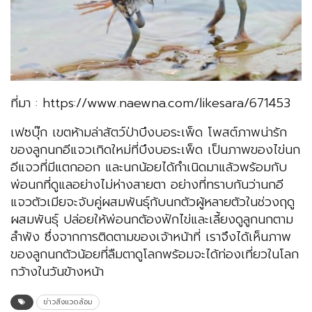
ที่มา : https://www.naewna.com/likesara/671453
เฟซบุ๊ก เขตห้ามล่าสัตว์ป่าบึงบอระเพ็ด โพสต์ภาพน่ารัก
ของลูกนกอีแจวเกิดใหม่ที่บึงบอระเพ็ด เป็นภาพของไข่นก
อีแจวที่มีแตกออก และนกน้อยได้กำเนิดมาแล้วพร้อมกับ
พ่อนกที่ดูแลอย่างไม่ห่างสายตา อย่างที่ทราบกันว่านกอี
แจวตัวเมียจะจับคู่ผสมพันธุ์กับนกตัวผู้หลายตัวในช่วงฤดู
ผสมพันธุ์ ปล่อยให้พ่อนกต้องฟักไข่และเลี้ยงดูลูกนกตาม
ลำพัง ซึ่งจากการติดตามของเจ้าหน้าที่ เราจึงได้เห็นภาพ
ของลูกนกตัวน้อยที่ลืมตาดูโลกพร้อมจะได้ท่องเที่ยวในโลก
กว้างในวันข้างหน้า
ข่าวสิ่งแวดล้อม