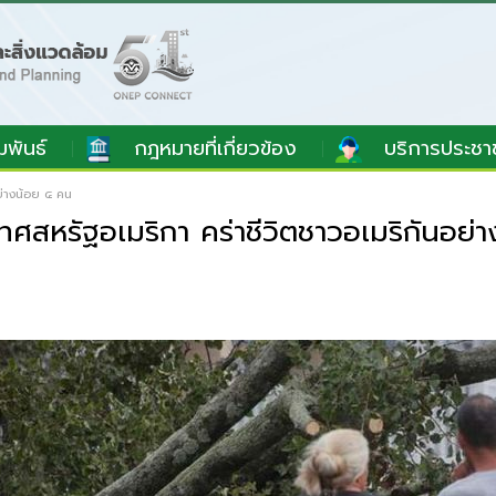
มพันธ์
กฎหมายที่เกี่ยวข้อง
บริการประชา
ย่างน้อย ๔ คน
ศสหรัฐอเมริกา คร่าชีวิตชาวอเมริกันอย่