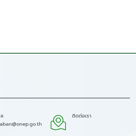
มล
ติดต่อเรา
raban@onep.go.th