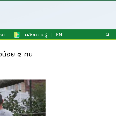
ชน
คลังความรู้
EN
างน้อย ๔ คน