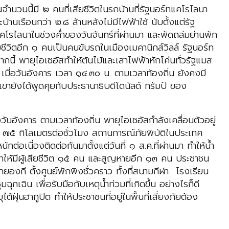
นวนนี้มี ๒ คนที่เสียชีวิตในรถบ้านที่รัฐนอร์ทแคโรไลนา
นเรือนกว่า ๒.๘ ล้านหลังไม่มีไฟฟ้าใช้ นับตั้งแต่รัฐ
คโรไลนาในช่วงค่ำของวันจันทร์ที่ผ่านมา และพัดถล่มย่านพัก
ชีวิตอีก ๑ คนเป็นคนขับรถในเมืองเมคานิกส์วิลล์ รัฐนอร์ท
ี้ พายุไอเซอัสทำให้ต้นไม้และเสาไฟฟ้าหักโค่นทั่วรัฐแมส
 เมื่อวันอังคาร เวลา ๑๔.๓๐ น. ตามเวลาท้องถิ่น ยังคงมี
เขายังได้พูดคุยกับประธานาธิบดีโดนัลด์ ทรัมป์ ของ
ันอังคาร ตามเวลาท้องถิ่น พายุไอเซอัสกำลังเคลื่อนตัวอยู่
๗๕ กิโลเมตรต่อชั่วโมง สถานการณ์ภัยพิบัติในประเทศ
อเนื่องติดต่อกันมาตั้งแต่วันที่ ๑ ส.ค.ที่ผ่านมา ทำให้น้ำ
ทำให้มีผู้เสียชีวิต ๑๕ คน และสูญหายอีก ๑๓ คน ประชาชน
งกี ตั้งศูนย์พักพิงชั่วคราว ทั้งที่สนามกีฬา โรงเรียน
เฉิน เพื่อรับมือกับเหตุน้ำท่วมที่เกิดขึ้น อย่างไรก็ดี
นฮากูปิต ทำให้ประชาชนที่อยู่ในพื้นที่เสี่ยงภัยต้อง