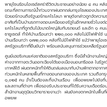
พายุโซนร้อนไอเซอัสคร่าชีวิตประชาชนอย่างน้อย ๔ คน หลังพ
ขณะที่สถานการณ์น้ำท่วมจากฝนตกถล่มกรุงโซลของประเทศเกาหลี
นิวยอร์กจนถึงรัฐนอร์ทแคโรไลนา พายุดังกล่าวถูกจัดความรุน
อาศัยที่เป็นบ้านรถทางตอนเหนือของรัฐในอีกหลายชั่วโมงต่อม
แคโรไลนาที่ถูกต้นไม้ขนาดใหญ่ล้มทับรถยนต์ และอีก ๑ คนเส
ซาชูเซตส์ ทำให้บ้านเรือนกว่า ๒๒๐,๐๐๐ หลังไม่มีไฟฟ้าใช้ น
บ้านเรือนกว่า ๑๗๒,๐๐๐ หลังที่ไม่มีไฟฟ้าใช้ แม้ว่าพายุไอเ
สหรัฐอเมริกาที่ยืนยันว่า พร้อมสนับสนุนการช่วยเหลือรัฐน
ศูนย์เฮอริเคนแห่งชาติของสหรัฐอเมริกา ซึ่งมีสำนักงานใหญ่
ห่างจากทางตะวันออกเฉียงใต้ของเมืองมอนทรีออล ในรัฐคว
เกาหลีใต้ ฝนตกหนักทำให้ดินถล่มลงมาทับบ้านพักตากอากาศใกล้ก
ท่วมหนักในหลายพื้นที่ทางตอนกลางของประเทศ รวมถึงกรุงโซ
๑,๐๒๕ คน จำเป็นต้องละทิ้งบ้านเรือน เพื่ออพยพไปยังที่ปล
และสถานที่ต่างๆ เพื่อรองรับประชาชนที่ได้รับความเดือดร้อน 
สำนักงานอุตุนิยมวิทยารายงานว่า ฝนยังคงตกหนักในพื้นที่ตอ
อพยพ