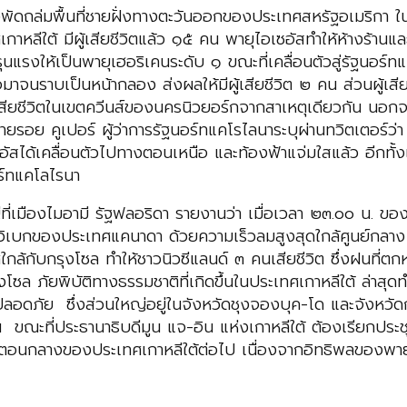
ัดถล่มพื้นที่ชายฝั่งทางตะวันออกของประเทศสหรัฐอเมริกา ในจำ
ใต้ มีผู้เสียชีวิตแล้ว ๑๕ คน พายุไอเซอัสทำให้ห้างร้านและบ้า
แรงให้เป็นพายุเฮอริเคนระดับ ๑ ขณะที่เคลื่อนตัวสู่รัฐนอร์ทแ
าจนราบเป็นหน้ากลอง ส่งผลให้มีผู้เสียชีวิต ๒ คน ส่วนผู้เสีย
ียชีวิตในเขตควีนส์ของนครนิวยอร์กจากสาเหตุเดียวกัน นอกจากน
ายรอย คูเปอร์ ผู้ว่าการรัฐนอร์ทแคโรไลนาระบุผ่านทวิตเตอร์ว่า
ซอัสได้เคลื่อนตัวไปทางตอนเหนือ และท้องฟ้าแจ่มใสแล้ว อีกทั้ง
อร์ทแคโลไรนา
ที่เมืองไมอามี รัฐฟลอริดา รายงานว่า เมื่อเวลา ๒๓.๐๐ น. ของว
ิเบกของประเทศแคนาดา ด้วยความเร็วลมสูงสุดใกล้ศูนย์กลาง 
ับกรุงโซล ทำให้ชาวนิวซีแลนด์ ๓ คนเสียชีวิต ซึ่งฝนที่ตกหนักต่
ล ภัยพิบัติทางธรรมชาติที่เกิดขึ้นในประเทศเกาหลีใต้ ล่าสุด
อดภัย ซึ่งส่วนใหญ่อยู่ในจังหวัดชุงจองบุค-โด และจังหวัดกยอ
ขณะที่ประธานาธิบดีมูน แจ-อิน แห่งเกาหลีใต้ ต้องเรียกประชุมฉุก
นกลางของประเทศเกาหลีใต้ต่อไป เนื่องจากอิทธิพลของพายุไต้ฝุ่