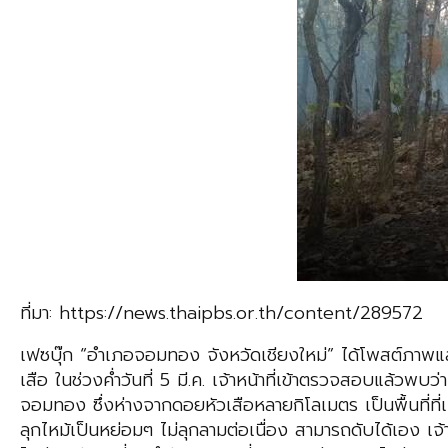
ที่มา: https://news.thaipbs.or.th/content/289572
เฟซบุ๊ก “อำเภอจอมทอง จังหวัดเชียงใหม่” ได้โพสต์ภาพและ
เสือ ในช่วงค่ำวันที่ 5 มี.ค. เจ้าหน้าที่เข้าตรวจสอบแล้วพบ
จอมทอง ซึ่งห่างจากดอยหัวเสือหลายกิโลเมตร เป็นพื้นที่ที่เ
ลุกไหม้เป็นหย่อมๆ ไม่ลุกลามต่อเนื่อง สามารถดับได้เอง เจ