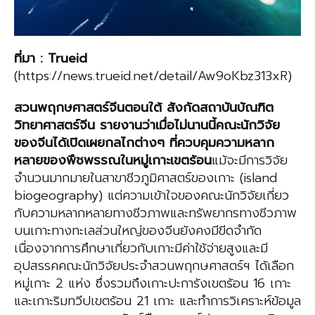
ที่มา
:
Trueid
(https://news.trueid.net/detail/Aw9oKbz313xR)
สวนพฤกษศาสตร์จีนตอนใต้ สังกัดสถาบันบัณฑิต
วิทยาศาสตร์จีน รายงานว่าเมื่อไม่นานนี้คณะนักวิจัย
ของจีนได้เปิดเผยกลไก
ต่างๆ
ที่ควบคุมความหลาก
หลายของพืชพรรณในหมู่เกาะเขตร้อน
แม้จะมีการวิจัย
จำนวนมากมายในสาขาชีวภูมิศาสตร์ของเกาะ (island
biogeography) แต่ความเข้าใจของคณะนักวิจัยเกี่ยว
กับความหลากหลายทางชีวภาพและทรัพยากรทางชีวภาพ
บนเกาะทางทะเลส่วนใหญ่ของจีนยังคงมีขีดจำกัด
เนื่องจากการศึกษาเกี่ยวกับเกาะมีค่าใช้จ่ายสูงและมี
อุปสรรคคณะนักวิจัยประจำสวนพฤกษศาสตร์ฯ ได้เลือก
หมู่เกาะ 2 แห่ง ซึ่งรวมถึงเกาะปะการังเขตร้อน 16 เกาะ
และเกาะริมทวีปเขตร้อน 21 เกาะ และทำการวิเคราะห์ข้อมูล