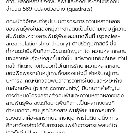
ความหลากหลายของพันธุ์พืชและองค์ประกอบของดิน
จำนวน 589 แปลงตัวอย่าง (quadrats)
คณะนักวิจัยพบว่ารูปแบบการกระจายความหลากหลาย
ของพันธุ์พืชในสองหมู่เกาะข้างต้นเป็นไปตามทฤษฎีความ
สัมพันธ์ระหว่างสายพันธุ์พืชและขนาดพื้นที่ (species-
area relationship theory) ตามชีวภูมิศาสตร์ ซึ่ง
กำหนดว่ายิ่งพื้นที่เกาะมีขนาดใหญ่เท่าใด ความหลากหลาย
ของสายพันธุ์จะยิ่งสูงขึ้นเท่านั้น แต่พวกเขายังค้นพบว่ามี
กลไกที่แตกต่างกันออกไปในการรักษาความหลากหลาย
ของพืชพรรณในหมู่เกาะทั้งสองแห่งนี้ สำหรับหมู่เกาะ
ปะการัง คณะนักวิจัยพบว่าสารอาหารในดินและระยะห่าง
ในสังคมพืช (plant community) มีบทบาทสำคัญใน
การกำหนดโครงสร้างสังคมพืชและความหลากหลายของ
สายพันธุ์พืช ขณะที่ขนาดพื้นที่เกาะเป็นผลทางตรงที่
กำหนดความสมบูรณ์ของสายพันธุ์พืชบนเกาะริมทวีป
รองลงมาคือผลกระทบจากธาตุอาหารในดิน อนึ่ง การ
ศึกษาดังกล่าวได้รับการเผยแพร่ในวารสารแพลนต์ได
เวอร์ซิตี (Plant Diversity)