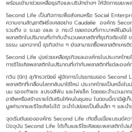
พร้อมเข้ามาช่วยเหลือธุรกิจและบริษัทต่างๆ ให้จัดการขยะพล
Second Life เป็นกิจการเพื่อสังคมหรือ Social Enterprise 
ความงามสัญชาติฝรั่งเศสอย่าง Caudalie องค์กร Second 
รวมถึง จ. ระนอ งและ จ. กระบี่ ตลอดจนที่เกาะบาหลีในอิ
พลาสติกในปริมาณที่เท่ากับจำนวนพลาสติกที่ธุรกิจต้องใช้ ข
ธรรม นอกจากนี้ ธุรกิจต่าง ๆ ยังสามารถซื้อพลาสติกเครดิต 
Second Life มุ่งช่วยเหลือธุรกิจและองค์กรในประเทศไทยใ
การรีไซเคิลพลาสติกในปริมาณที่เท่ากับพลาสติกที่แต่ละองค์ก
กวิน (นิก) สุภัทรวณิชย์ ผู้จัดการโปรแกรมของ Second Li
พลาสติกที่เกลื่อนโลกกลับมาใช้ใหม่ ประเทศไทยเป็นหนึ่งใ
นม รองเท้าแตะ แปรงสีฟัน และไฟแช็ค โดยขยะจำนวนมากลอย
อาชีพหรือสร้างรายได้เสริมให้คนในชุมชน ในตอนนี้เรามีผู้เ
มูลค่ามากและรีไซเคิลไม่ได้ จะนำไปย่อยเป็นชิ้นเล็ก ๆ และ
จุดเริ่มต้นขององค์กร Second Life เกิดขึ้นเมื่อแบรนด์
ปัจจุบัน Second Life ได้เก็บและรีไซเคิลขยะพลาสติกไปแล