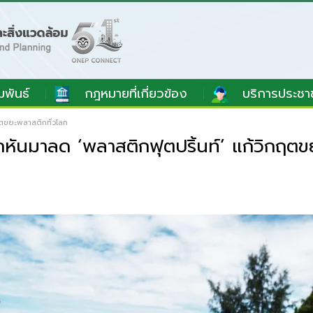
มพันธ์
กฎหมายที่เกี่ยวข้อง
บริการประชา
ฤตขยะพลาสติกทั่วโลก
หันมาลด ‘พลาสติกฟุตปริ้นท์’ แก้วิกฤตข