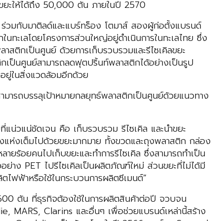
คิลขยะให้ได้ถึง 50,000 ตัน ภายในปี 2570
ร่วมกับมาติลด์และแบร์ทร็อง โตมาส์ สองผู้ก่อตั้งแบรนด์
ในทะเลโดยโครงการส่วนใหญ่อยู่ดำเนินการในทะเลไทย ซึ่ง
าสติกเป็นศูนย์ ด้วยการเก็บรวบรวมและรีไซเคิลขยะ
ิกเป็นศูนย์สามารถลดฟุตปริ้นท์พลาสติกได้อย่างเป็นรูป
อยู่ในสิ่งแวดล้อมอีกด้วย
จสามารถบรรลุเป้าหมายกลยุทธ์พลาสติกเป็นศูนย์ด้วยแนวทาง
ี่แน่วแน่ชัดเจน คือ เก็บรวบรวม รีไซเคิล และนำขยะ
ดบางแห่งเต็มไปด้วยขยะมากมาย ทั้งขวดและถุงพลาสติก กล่อง
ายร้อยคนไปเก็บขยะและทำการรีไซเคิล ซึ่งสามารถทำเป็น
่าง PET ไปรีไซเคิลเป็นผลิตภัณฑ์ใหม่ ส่วนขยะที่ไม่ได้มี
ผลิตไฟฟ้าหรือใช้ในกระบวนการผลิตซีเมนต์”
 ตัน ที่ธุรกิจต้องใช้ในการผลิตสินค้าต่อปี จวบจน
, MARS, Clarins และอื่นๆ เพื่อช่วยแบรนด์เหล่านี้สร้าง