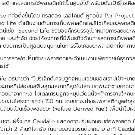
าสติกและลดการใช้พลาสติกให้เป็นศูนย์ได้ พร้อมตั้งเป้ารีไซเ
ที่ก่อตั้งขึ้นโดย ทริสตอง เลอโคมต์ ผู้ก่อตั้ง Pur Project 
Life ดำเนินงานด้านการเก็บพลาสติกและรีไซเคิลขยะพลาสติก
นโดนีเซีย Second Life ช่วยองค์กรบรรจุเป้าหมายการลดขยะพล
าย และกำจัด ช่วยให้องค์กรที่มีพันธกิจด้านการลดการใช้พลาสต
ด้วยการเป็นผู้สนับสนุนทุนในการรีไซเคิลขยะพลาสติกที่ตกค้าง
นการลดฟุตปริ้นท์ขยะพลาสติกและดำเนินงานเพื่อช่วยให้ธุรกิ
รใช้
fe อธิบายว่า “โปรเจ็กต์เศรษฐกิจหมุนเวียนของเรามีเป้าหมายท
นประเทศที่ปล่อยมลพิษสู่ทะเลมากที่สุดในโลก เราพบว่าชายหา
มาจากทะเล โมเดลเศรษฐกิจหมุนเวียนนี้จะทำการจ้างให้คนหล
ก็บขยะในโครงการกว่า 150 คน โดยเราจะนำขยะพลาสติกมูลค่าสูงอย
นำเปลี่ยนเป็นเชื้อเพลิงขยะ (Refuse Derived Fuel) เพื่อนำไป
ความงามฝรั่งเศส Caudalie แสดงความรับผิดชอบต่อพลาสติก 600
้วกว่า 2 ล้านกิโลกรัม ในนามของแบรนด์มากมาย อาทิ Caudalie