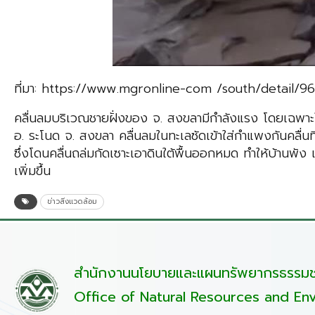
ที่มา: https://www.mgronline-com /south/detail
คลื่นลมบริเวณชายฝั่งของ จ. สงขลามีกำลังแรง โดยเฉพาะในพื้
อ. ระโนด จ. สงขลา คลื่นลมในทะเลซัดเข้าใส่กำแพงกันคลื่
ซึ่งโดนคลื่นถล่มกัดเซาะเอาดินใต้พื้นออกหมด ทำให้บ้านพั
เพิ่มขึ้น
ข่าวสิ่งแวดล้อม
สำนักงานนโยบายและแผนทรัพยากรธรรมชา
Office of Natural Resources and Env