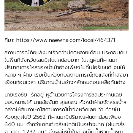
ที่มา: https://www.naewna.com/local/464371
สถานการณ์ภัยแล้งมาเร็วกว่าปกติหลายเดือน ประกอบกับ
ในพื้นที่จังหวัดเลยมีฝนตกน้อยมาก ในฤดูฝนที่ผ่านมา
ปริมาณการไหลของน้ำเข้าอ่างเพียงไม่กี่เปอร์เซนต์ จนให้
หลาย ๆ ฝ่าย เริ่มเป็นห่วงกับสถานการณ์ภัยแล้งที่กำลังมา
เยือนก่อนเวลา ปริมาณน้ำในอ่างหลักหมดจนเหลือก้นอ่าง
นายเริงชัย รักอยู่ ผู้อำนวยการโครงการชลประทานเลย
มอบหมายให้ นายชัยยันต์ สุรสรณ์ หัวหน้าฝ่ายจัดสรรน้ำฯ
กล่าวให้สัมภาษณ์สถานการณ์น้ำจังหวัดเลย ว่า ด้วยใน
ห้วงฤดูฝนปี 2562 ที่ผ่านมามีปริมาณฝนตกน้อยเพียง
640 มม. ต่ำกว่าเกณฑ์เฉลี่ยปกติเป็นอย่างมาก (ฝนเฉลี่ย
จ. เลย 1,237 มม.) ส่งผลให้น้ำในอ่างเก็บน้ำห้วยน้ำหมา