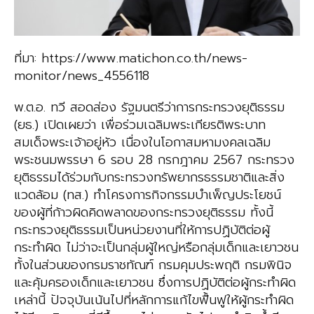
ที่มา: https://www.matichon.co.th/news-
monitor/news_4556118
พ.ต.อ. ทวี สอดส่อง รัฐมนตรีว่าการกระทรวงยุติธรรม
(ยธ.) เปิดเผยว่า เพื่อร่วมเฉลิมพระเกียรติพระบาท
สมเด็จพระเจ้าอยู่หัว เนื่องในโอกาสมหามงคลเฉลิม
พระชนมพรรษา 6 รอบ 28 กรกฎาคม 2567 กระทรวง
ยุติธรรมได้ร่วมกับกระทรวงทรัพยากรธรรมชาติและสิ่ง
แวดล้อม (ทส.) ทำโครงการกิจกรรมบำเพ็ญประโยชน์
ของผู้ที่ก้าวผิดคิดพลาดของกระทรวงยุติธรรม ทั้งนี้
กระทรวงยุติธรรมเป็นหน่วยงานที่ให้การปฏิบัติต่อผู้
กระทำผิด ไม่ว่าจะเป็นกลุ่มผู้ใหญ่หรือกลุ่มเด็กและเยาวชน
ทั้งในส่วนของกรมราชทัณฑ์ กรมคุมประพฤติ กรมพินิจ
และคุ้มครองเด็กและเยาวชน ซึ่งการปฏิบัติต่อผู้กระทำผิด
เหล่านี้ ปัจจุบันเน้นไปที่หลักการแก้ไขฟื้นฟูให้ผู้กระทำผิด