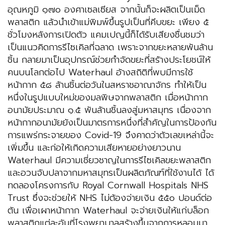
อุณหภูมิ ๑๗๐ องศาเซลเซียส จากนั้นก็จะผลิตเป็นเม็ด
พลาสติก แล้วนำเข้าแม่พิมพ์ขึ้นรูปเป็นที่คีบขยะ เพียง ๕
ชั่วโมงหลังการเปิดตัว แคมเปญนี้ก็ได้รับเสียงชื่นชมว่า
เป็นแนวคิดการรีไซเคิลที่ฉลาด เพราะจากขยะหลายพันล้าน
ชิ้น กลายมาเป็นอุปกรณ์ช่วยกำจัดขยะที่สร้างประโยชน์ให้
คนบนโลกต่อไป Waterhaul อ้างสถิติที่พบมีการใช้
หน้ากาก ๕๘ ล้านชิ้นต่อวันในสหราชอาณาจักร ทำให้เป็น
หนึ่งในรูปแบบใหม่ของมลพิษจากพลาสติก เมื่อหน้ากาก
อนามัยประมาณ ๑.๕ พันล้านชิ้นลงสู่มหาสมุทร เนื่องจาก
หน้ากากอนามัยยังเป็นมาตรการหนึ่งที่สำคัญในการป้องกัน
การแพร่กระจายของ Covid-19 จึงคาดว่าตัวเลขเหล่านี้จะ
เพิ่มขึ้น และก่อให้เกิดความเสียหายอย่างยาวนาน
Waterhaul มีความเชี่ยวชาญในการรีไซเคิลขยะพลาสติก
และอวนจับปลาจากมหาสมุทรเป็นผลิตภัณฑ์ที่ใช้งานได้ ได้
ทดลองโครงการกับ Royal Cornwall Hospitals NHS
Trust ซึ่งจะช่วยให้ NHS ไม่ต้องจ่ายเงิน ๕๕๐ ปอนด์ต่อ
ตัน เพื่อเผาหน้ากาก Waterhaul จะจ่ายเงินให้แก่บล็อก
พลาสติกแต่ละอันที่โรงพยาบาลสร้างขึ้นจากการหลอมมา