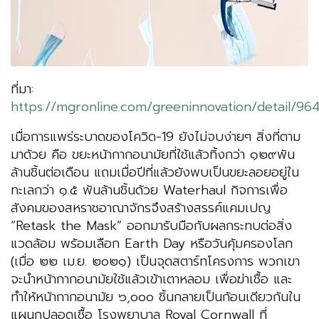
ที่มา:
https://mgronline.com/greeninnovation/detail/9
เมื่อการแพร่ระบาดของโควิด-19 ยังไม่จบง่ายๆ สิ่งที่ตาม
มาด้วย คือ ขยะหน้ากากอนามัยที่ใช้แล้วทิ้งกว่า ๑๒๙พัน
ล้านชิ้นต่อเดือน แถมเมื่อปีที่แล้วยังพบเป็นขยะลอยอยู่ใน
ทะเลกว่า ๑.๕ พันล้านชิ้นด้วย Waterhaul กิจการเพื่อ
สังคมของสหราชอาณาจักรจึงสร้างสรรค์แคมเปญ
“Retask the Mask” ออกมารับมือกับผลกระทบต่อสิ่ง
แวดล้อม พร้อมเลือก Earth Day หรือวันคุ้มครองโลก
(เมื่อ ๒๒ เม.ย. ๒๐๒๑) เป็นจุดสตาร์ทโครงการ พวกเขา
จะนำหน้ากากอนามัยใช้แล้วเข้าเตาหลอม เพื่อฆ่าเชื้อ และ
ทำให้หน้ากากอนามัย ๖,๐๐๐ ชิ้นกลายเป็นก้อนเดียวกันใน
แผนกปลอดเชื้อ โรงพยาบาล Royal Cornwall ที่