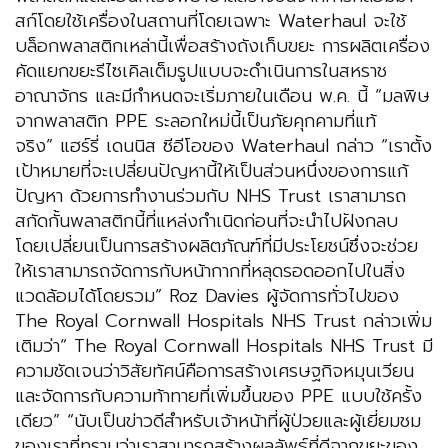
สก์โดยใช้เครื่องในสถานที่โดยเฉพาะ Waterhaul จะใช้
บล็อกพลาสติกเหล่านี้เพื่อสร้างถังเก็บขยะ การผลิตเครื่อง
คัดแยกขยะรีไซเคิลเต็มรูปแบบจะดำเนินการในสหราช
อาณาจักร และมีกำหนดจะเริ่มภายในเดือน พ.ค. นี้ “มลพิษ
จากพลาสติก PPE ระลอกใหม่นี้เป็นภัยคุกคามที่แท้
จริง” แฮร์รี่ เดนนิส ซีอีโอของ Waterhaul กล่าว “เราตั้ง
เป้าหมายที่จะเปลี่ยนปัญหานี้ให้เป็นส่วนหนึ่งของการแก้
ปัญหา ด้วยการทำงานร่วมกับ NHS Trust เราสามารถ
สกัดกั้นพลาสติกนี้ที่แหล่งกำเนิดก่อนที่จะนำไปฝังกลบ
โดยเปลี่ยนเป็นการสร้างผลิตภัณฑ์ที่มีประโยชน์ซึ่งจะช่วย
ให้เราสามารถจัดการกับหน้ากากที่หลุดรอดออกไปในสิ่ง
แวดล้อมได้โดยรวม” Roz Davies ผู้จัดการทั่วไปของ
The Royal Cornwall Hospitals NHS Trust กล่าวเพิ่ม
เติมว่า“ The Royal Cornwall Hospitals NHS Trust มี
ความชัดเจนว่าวิสัยทัศน์คือการสร้างเศรษฐกิจหมุนเวียน
และจัดการกับความท้าทายที่เพิ่มขึ้นของ PPE แบบใช้ครั้ง
เดียว” “นับเป็นข่าวดีสำหรับเจ้าหน้าที่ผู้ป่วยและผู้เยี่ยมชม
ของเราที่ทราบว่าเราสามารถสร้างผลลัพธ์ที่ดีจากขยะของ