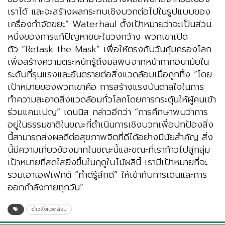
เราได้ และจะสร้างผลกระทบเชิงบวกต่อไปในรูปแบบของ
เครื่องกำจัดขยะ” Waterhaul ตั้งเป้าหมายว่าจะเป็นส่วน
หนึ่งของการแก้ปัญหาขยะในวงกว้าง พวกเขาเปิด
ตัว “Retask the Mask” เพื่อให้ตรงกับวันคุ้มครองโลก
เพื่อสร้างความตระหนักรู้ถึงมลพิษจากหน้ากากอนามัยใน
ระดับที่รุนแรงและอันตรายต่อสิ่งแวดล้อมเมื่อถูกทิ้ง “โดย
เป้าหมายของพวกเขาคือ การสร้างแรงบันดาลใจในการ
ทำความสะอาดสิ่งแวดล้อมทั่วโลกโดยการกระตุ้นให้ผู้คนเข้า
ร่วมแคมเปญ” เดนนิส กล่าวอีกว่า “การศึกษาพบว่าการ
อยู่ในธรรมชาติในขณะที่ดำเนินการเชิงบวกเพื่อปกป้องสิ่ง
นี้สามารถส่งผลดีต่อสุขภาพจิตที่ดีได้อย่างมีนัยสำคัญ สิ่ง
นี้มีความเกี่ยวข้องมากในขณะนี้และขณะที่เราก้าวไปสู่กลุ่ม
เป้าหมายที่สดใสยิ่งขึ้นในฤดูใบไม้ผลินี้ เรามีเป้าหมายที่จะ
รวมเอาเอฟเฟกต์ “ทำดีรู้สึกดี” ให้เข้ากับการเดินและการ
ออกกำลังกายทุกวัน”
ข่าวสิ่งแวดล้อม