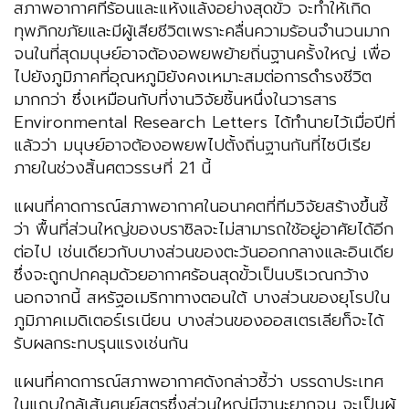
สภาพอากาศที่ร้อนและแห้งแล้งอย่างสุดขั้ว จะทำให้เกิด
ทุพภิกขภัยและมีผู้เสียชีวิตเพราะคลื่นความร้อนจำนวนมาก
จนในที่สุดมนุษย์อาจต้องอพยพย้ายถิ่นฐานครั้งใหญ่ เพื่อ
ไปยังภูมิภาคที่อุณหภูมิยังคงเหมาะสมต่อการดำรงชีวิต
มากกว่า ซึ่งเหมือนกับที่งานวิจัยชิ้นหนึ่งในวารสาร
Environmental Research Letters ได้ทำนายไว้เมื่อปีที่
แล้วว่า มนุษย์อาจต้องอพยพไปตั้งถิ่นฐานกันที่ไซบีเรีย
ภายในช่วงสิ้นศตวรรษที่ 21 นี้
แผนที่คาดการณ์สภาพอากาศในอนาคตที่ทีมวิจัยสร้างขึ้นชี้
ว่า พื้นที่ส่วนใหญ่ของบราซิลจะไม่สามารถใช้อยู่อาศัยได้อีก
ต่อไป เช่นเดียวกับบางส่วนของตะวันออกกลางและอินเดีย
ซึ่งจะถูกปกคลุมด้วยอากาศร้อนสุดขั้วเป็นบริเวณกว้าง
นอกจากนี้ สหรัฐอเมริกาทางตอนใต้ บางส่วนของยุโรปใน
ภูมิภาคเมดิเตอร์เรเนียน บางส่วนของออสเตรเลียก็จะได้
รับผลกระทบรุนแรงเช่นกัน
แผนที่คาดการณ์สภาพอากาศดังกล่าวชี้ว่า บรรดาประเทศ
ในแถบใกล้เส้นศูนย์สูตรซึ่งส่วนใหญ่มีฐานะยากจน จะเป็นผู้