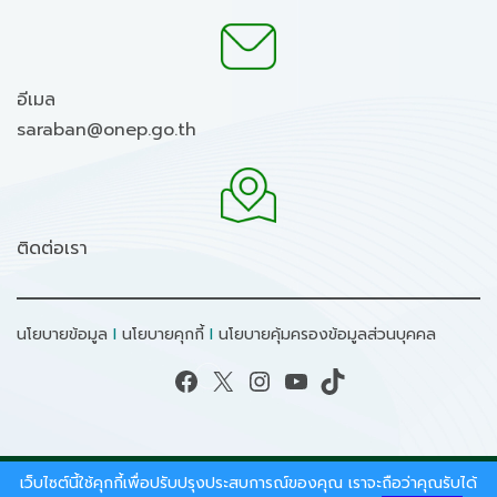
อีเมล
saraban@onep.go.th
ติดต่อเรา
นโยบายข้อมูล
I
นโยบายคุกกี้
I
นโยบายคุ้มครองข้อมูลส่วนบุคคล
Facebook
X
Instagram
YouTube
TikTok
เว็บไซต์นี้ใช้คุกกี้เพื่อปรับปรุงประสบการณ์ของคุณ เราจะถือว่าคุณรับได้
สงวนลิขสิทธิ์ © 2026 - สำนักงานนโยบายและแผน