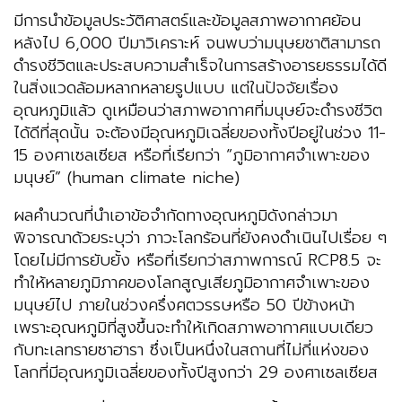
มีการนำข้อมูลประวัติศาสตร์และข้อมูลสภาพอากาศย้อน
หลังไป 6,000 ปีมาวิเคราะห์ จนพบว่ามนุษยชาติสามารถ
ดำรงชีวิตและประสบความสำเร็จในการสร้างอารยธรรมได้ดี
ในสิ่งแวดล้อมหลากหลายรูปแบบ แต่ในปัจจัยเรื่อง
อุณหภูมิแล้ว ดูเหมือนว่าสภาพอากาศที่มนุษย์จะดำรงชีวิต
ได้ดีที่สุดนั้น จะต้องมีอุณหภูมิเฉลี่ยของทั้งปีอยู่ในช่วง 11-
15 องศาเซลเซียส หรือที่เรียกว่า “ภูมิอากาศจำเพาะของ
มนุษย์” (human climate niche)
ผลคำนวณที่นำเอาข้อจำกัดทางอุณหภูมิดังกล่าวมา
พิจารณาด้วยระบุว่า ภาวะโลกร้อนที่ยังคงดำเนินไปเรื่อย ๆ
โดยไม่มีการยับยั้ง หรือที่เรียกว่าสภาพการณ์ RCP8.5 จะ
ทำให้หลายภูมิภาคของโลกสูญเสียภูมิอากาศจำเพาะของ
มนุษย์ไป ภายในช่วงครึ่งศตวรรษหรือ 50 ปีข้างหน้า
เพราะอุณหภูมิที่สูงขึ้นจะทำให้เกิดสภาพอากาศแบบเดียว
กับทะเลทรายซาฮารา ซึ่งเป็นหนึ่งในสถานที่ไม่กี่แห่งของ
โลกที่มีอุณหภูมิเฉลี่ยของทั้งปีสูงกว่า 29 องศาเซลเซียส