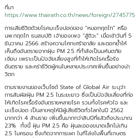
ที่มา
https://www.thairath.co.th/news/foreign/2745775
การเสียชีวิตด้วยโรคมะเร็งปอดของ “หมอกฤตไท” หรือ
นพ.กฤตไท ธนสมบัติ เจ้าของเพจ “สู้ดิวะ” เมื่อเช้าวันที่ 5
ธันวาคม 2566 สร้างความโศกเศร้าอาลัย และตอกย้ำให้
เห็นถึงอันตรายจากฝุ่น PM 2.5 ที่กำลังเป็นมหันตภัย
เงียบ เพราะเป็นปัจจัยเสี่ยงสูงที่ทำให้เกิดโรคเรื้อรัง
อันตราย และคร่าชีวิตผู้คนในหลายประเทศเพิ่มขึ้นอย่างน่า
วิตก
ตามรายงานของเว็บไซต์ State of Global Air ระบุว่า
การสัมผัสฝุ่น PM 2.5 ในระยะยาว ซึ่งเป็นปัจจัยเสี่ยงที่ก่อ
ให้เกิดโรคเรื้อรังอันตรายหลายโรค รวมทั้งโรคหัวใจ และ
มะเร็งปอด เป็นสาเหตุให้มีผู้เสียชีวิตทั่วโลกในปี 2562
มากกว่า 4 ล้านราย เพิ่มขึ้นมากกว่าสิบปีที่แล้วถึงประมาณ
23%
ทั้งนี้ ฝุ่น PM 2.5 คือ ฝุ่นละอองขนาดเล็กไม่เกิน
2.5 ไมครอน ซึ่งเกิดจากการเผา ในที่โล่งในพื้นที่เกษตร