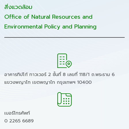
สิ่งแวดล้อม
Office of Natural Resources and
Environmental Policy and Planning
อาคารทิปโก้ ทาวเวอร์ 2 ชั้นที่ 8 เลขที่ 118/1 ถ.พระราม 6
แขวงพญาไท เขตพญาไท กรุงเทพฯ 10400
เบอร์โทรศัพท์
0 2265 6689