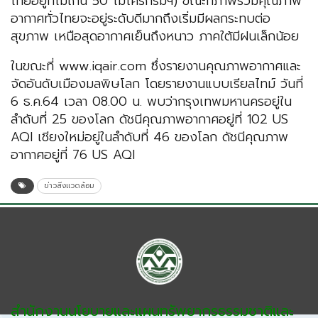
ไทยอยู่ที่ไม่เกิน 50 ไมโครกรัมฯ) ขณะที่ภาพรวมคุณภาพ
อากาศทั่วไทยจะอยู่ระดับดีมากถึงเริ่มมีผลกระทบต่อ
สุขภาพ เหนือสุดอากาศเย็นถึงหนาว ภาคใต้มีฝนเล็กน้อย
ในขณะที่ www.iqair.com ซึ่งรายงานคุณภาพอากาศและ
จัดอันดับเมืองมลพิษโลก โดยรายงานแบบเรียลไทม์ วันที่
6 ธ.ค.64 เวลา 08.00 น. พบว่ากรุงเทพมหานครอยู่ใน
ลำดับที่ 25 ของโลก ดัชนีคุณภาพอากาศอยู่ที่ 102 US
AQI เชียงใหม่อยู่ในลำดับที่ 46 ของโลก ดัชนีคุณภาพ
อากาศอยู่ที่ 76 US AQI
ข่าวสิ่งแวดล้อม
สำนักงานนโยบายและแผนทรัพยากรธรรมชาติและ