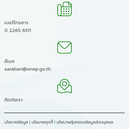
เบอร์โทรสาร
0 2265 6511
อีเมล
saraban@onep.go.th
ติดต่อเรา
นโยบายข้อมูล
I
นโยบายคุกกี้
I
นโยบายคุ้มครองข้อมูลส่วนบุคคล