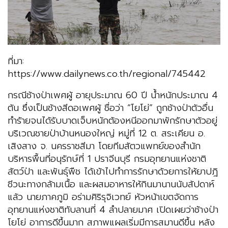
ที่มา:
https://www.dailynews.co.th/regional/745442
กรณีช้างป่าเพศผู้ อายุประมาณ 60 ปี น้ำหนักประมาณ 4
ตัน ซึ่งเป็นช้างสีดอเพศผู้ ชื่อว่า “โยโย่” ถูกช้างป่าตัวอื่น
ทำร้ายจนได้รับบาดเจ็บหนักต้องหนีออกมาพักรักษาตัวอยู่
บริเวณชายป่าบ้านหนองใหญ่ หมู่ที่ 12 ต. สระเคียน อ.
เสิงสาง จ. นครราชสีมา โดยทีมสัตวแพทย์ของสำนัก
บริหารพื้นที่อนุรักษ์ที่ 1 ปราจีนบุรี กรมอุทยานแห่งชาติ
สัตว์ป่า และพันธุ์พืช ได้เข้าไปทำการรักษาด้วยการให้ยาปฎิ
ชีวนะทางกล้ามเนื้อ และผสมอาหารให้กินมานานนับสัปดาห์
แล้ว นายภาคภูมิ อร่ามศิริรุจิเวทย์ หัวหน้าเขตจัดการ
อุทยานแห่งชาติทับลานที่ 4 ลำปลายมาศ เปิดเผยว่าช้างป่า
โยโย่ อาการดีขึ้นมาก สภาพแผลเริ่มมีการสมานดีขึ้น หลัง