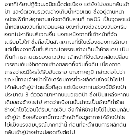
จากที่ให้ยาปฏิชีวนะชนิดเม็ดต่อเนื่อง แต่ยังไม่ยอมกลับเข้า
ป่า และยึดเอาบริเวณอ่างเก็บน้ำห้วยเตย ซึ่งอยู่ด้านหน้า
หน่วยพิทักษ์อุทยานแห่งชาติทับลานที่ ทล.05 เป็นจุดลงแช่
น้ำหนีแมลงวันที่มาตอมแผล ขณะที่บางช่วงของวันจะเริ่ม
ออกไปหากินบริเวณอื่น นอกเหนือจากที่เจ้าหน้าที่จัด
เตรียมไว้ให้ ซึ่งถือเป็นสัญญาณที่ดีในเรื่องของการรักษา
แต่เนื่องจากพื้นที่บริเวณโดยรอบอ่างเก็บน้ำห้วยเตย เป็น
พื้นที่การเกษตรของชาวบ้าน เจ้าหน้าที่จึงต้องผลัดเปลี่ยน
เวรยามกันเฝ้าติดตามช้างตลอดทั้งวันทั้งคืน เนื่องจาก
เกรงว่าจะมีใครได้รับอันตราย นายภาคภูมิ กล่าวต่อไปว่า
ขณะนี้ทางเจ้าหน้าที่ได้เตรียมการที่จะผลักดันช้างป่าโยโย่
ให้กลับเข้าสู่ป่าโดยเร็วที่สุด แต่เนื่องจากในช่วงนี้มีช้างป่า
ประมาณ 3 ตัวออกมาหากินแนวเขตป่า ซึ่งเป็นแหล่งหากิน
เดิมของช้างโยโย่ คาดว่าหนึ่งในนั้นน่าจะเป็นช้างที่ทำร้าย
ช้างป่าโยโย่จนได้รับบาดเจ็บ จึงทำให้ช้างโยโย่ไม่ยอมกลับ
เข้าสู่ป่า ซึ่งหลังจากนี้ทางเจ้าหน้าที่จะดูอาการให้ช้างป่าโย
โย่แข็งแรงสมบูรณ์มากกว่านี้ ก่อนที่จะดำเนินการผลักดัน
กลับเข้าสู่ป่าอย่างปลอดภัยต่อไป.