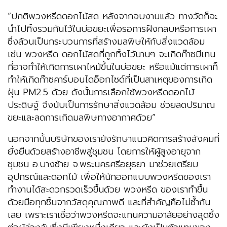
“ปกติพวงหรีดดอกไม้สด หลังจากจบงานแล้ว ทางวัดก็จะ
นำไปทิ้งรวมกันไว้ในบ่อขยะเพื่อรอการฝังกลบหรือการเผา
ซึ่งล้วนเป็นกระบวนการที่สร้างมลพิษให้กับสิ่งแวดล้อม
เช่น พวงหรีด ดอกไม้สดที่ถูกทิ้งไว้นานๆ จะเกิดก๊าซมีเทน
ที่อาจทำให้เกิดการเผาไหม้ขึ้นในบ่อขยะ หรือแม้แต่การเผาก็
ทำให้เกิดก๊าซคาร์บอนไดอ็อกไซด์ที่เป็นสาเหตุของการเกิด
ฝุ่น PM2.5 ด้วย ดังนั้นการเลือกใช้พวงหรีดดอกไม้
ประดิษฐ์ จึงนับเป็นการรักษาสิ่งแวดล้อม ช่วยลดปริมาณ
ขยะและลดการเกิดมลพิษทางอากาศด้วย”
นอกจากนั้นบริษัทของเรายังรักษาแนวคิดการสร้างสังคมที่
ยั่งยืนด้วยสร้างอาชีพสู่ชุมชน โดยการให้ผู้สูงอายุจาก
ชุมชน อ.บางซ้าย จ.พระนครศรีอยุธยา มาช่วยเตรียม
อุปกรณ์และดอกไม้ เพื่อให้นักออกแบบพวงหรีดของเรา
ทำงานได้สะดวกรวดเร็วขึ้นด้วย พวงหรีด ของเราทำขึ้น
ด้วยมือทุกชิ้นจากวัสดุคุณภาพดี และที่สำคัญคือไม่ซ้ำกัน
เลย เพราะเราเชื่อว่าพวงหรีดจะแทนความอาลัยอย่างสุดซึ้ง