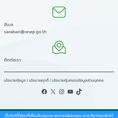
อีเมล
saraban@onep.go.th
ติดต่อเรา
นโยบายข้อมูล
I
นโยบายคุกกี้
I
นโยบายคุ้มครองข้อมูลส่วนบุคคล
Facebook
X
Instagram
YouTube
TikTok
เว็บไซต์นี้ใช้คุกกี้เพื่อปรับปรุงประสบการณ์ของคุณ เราจะถือว่าคุณรับได้
สงวนลิขสิทธิ์ © 2026 - สำนักงานนโยบายและแผน