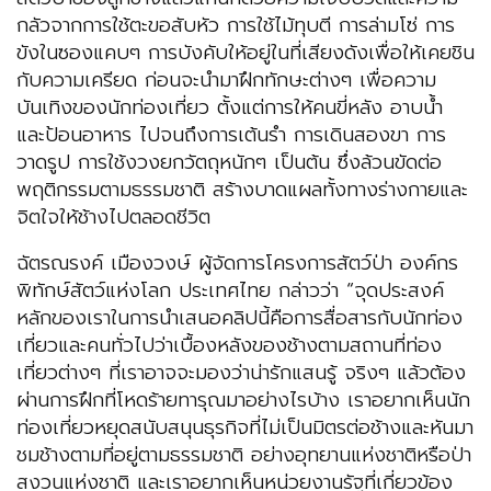
กลัวจากการใช้ตะขอสับหัว การใช้ไม้ทุบตี การล่ามโซ่ การ
ขังในซองแคบๆ การบังคับให้อยู่ในที่เสียงดังเพื่อให้เคยชิน
กับความเครียด ก่อนจะนำมาฝึกทักษะต่างๆ เพื่อความ
บันเทิงของนักท่องเที่ยว ตั้งแต่การให้คนขี่หลัง อาบน้ำ
และป้อนอาหาร ไปจนถึงการเต้นรำ การเดินสองขา การ
วาดรูป การใช้งวงยกวัตถุหนักๆ เป็นต้น ซึ่งล้วนขัดต่อ
พฤติกรรมตามธรรมชาติ สร้างบาดแผลทั้งทางร่างกายและ
จิตใจให้ช้างไปตลอดชีวิต
ฉัตรณรงค์ เมืองวงษ์ ผู้จัดการโครงการสัตว์ป่า องค์กร
พิทักษ์สัตว์แห่งโลก ประเทศไทย กล่าวว่า “จุดประสงค์
หลักของเราในการนำเสนอคลิปนี้คือการสื่อสารกับนักท่อง
เที่ยวและคนทั่วไปว่าเบื้องหลังของช้างตามสถานที่ท่อง
เที่ยวต่างๆ ที่เราอาจจะมองว่าน่ารักแสนรู้ จริงๆ แล้วต้อง
ผ่านการฝึกที่โหดร้ายทารุณมาอย่างไรบ้าง เราอยากเห็นนัก
ท่องเที่ยวหยุดสนับสนุนธุรกิจที่ไม่เป็นมิตรต่อช้างและหันมา
ชมช้างตามที่อยู่ตามธรรมชาติ อย่างอุทยานแห่งชาติหรือป่า
สงวนแห่งชาติ และเราอยากเห็นหน่วยงานรัฐที่เกี่ยวข้อง