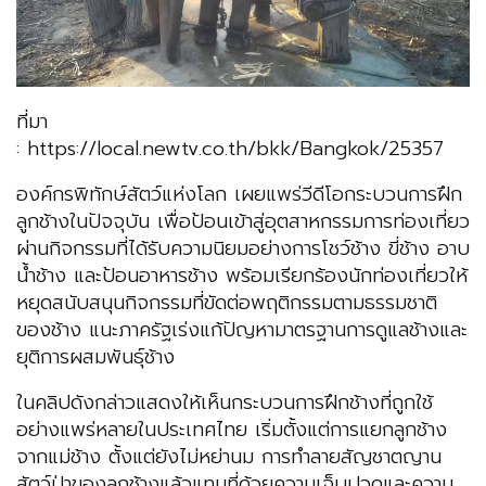
ที่มา
: https://local.newtv.co.th/bkk/Bangkok/25357
องค์กรพิทักษ์สัตว์แห่งโลก เผยแพร่วีดีโอกระบวนการฝึก
ลูกช้างในปัจจุบัน เพื่อป้อนเข้าสู่อุตสาหกรรมการท่องเที่ยว
ผ่านกิจกรรมที่ได้รับความนิยมอย่างการโชว์ช้าง ขี่ช้าง อาบ
น้ำช้าง และป้อนอาหารช้าง พร้อมเรียกร้องนักท่องเที่ยวให้
หยุดสนับสนุนกิจกรรมที่ขัดต่อพฤติกรรมตามธรรมชาติ
ของช้าง แนะภาครัฐเร่งแก้ปัญหามาตรฐานการดูแลช้างและ
ยุติการผสมพันธุ์ช้าง
ในคลิปดังกล่าวแสดงให้เห็นกระบวนการฝึกช้างที่ถูกใช้
อย่างแพร่หลายในประเทศไทย เริ่มตั้งแต่การแยกลูกช้าง
จากแม่ช้าง ตั้งแต่ยังไม่หย่านม การทำลายสัญชาตญาน
สัตว์ป่าของลูกช้างแล้วแทนที่ด้วยความเจ็บปวดและความ