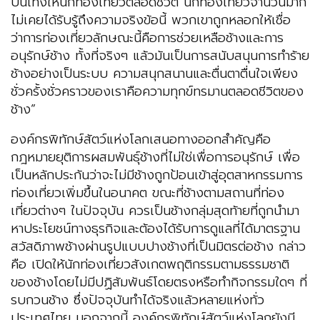
บันเทิงให้นักท่องเที่ยวตลอดชีวิต นักท่องเที่ยวจำนวนมาก
ไม่เคยได้รับรู้ถึงความจริงข้อนี้ พวกเขาถูกหลอกให้เชื่อ
ว่าการท่องเที่ยวลักษณะนี้คือการช่วยเหลือช้างและการ
อนุรักษ์ช้าง ทั้งที่จริงๆ แล้วมันเป็นการสนับสนุนการทำร้าย
ช้างอย่างเป็นระบบ ความสนุกสนานและตื่นตาตื่นใจเพียง
ชั่วครั้งชั่วคราวของเราคือความทุกข์ทรมานตลอดชีวิตของ
ช้าง”
องค์กรพิทักษ์สัตว์แห่งโลกเสนอทางออกสำคัญคือ
กฎหมายยุติการผสมพันธุ์ช้างที่ไม่ใช่เพื่อการอนุรักษ์ เพื่อ
เป็นหลักประกันว่าจะไม่มีช้างถูกป้อนเข้าสู่อุตสาหกรรมการ
ท่องเที่ยวเพิ่มขึ้นในอนาคต ขณะที่ช้างตามสถานที่ท่อง
เที่ยวต่างๆ ในปัจจุบัน ควรเป็นช้างกลุ่มสุดท้ายที่ถูกนำมา
หาประโยชน์ทางธุรกิจและต้องได้รับการดูแลที่ได้มาตรฐาน
สวัสดิภาพช้างผ่านรูปแบบปางช้างที่เป็นมิตรต่อช้าง กล่าว
คือ เปิดให้นักท่องเที่ยวสังเกตพฤติกรรมตามธรรมชาติ
ของช้างโดยไม่มีปฏิสัมพันธ์โดยตรงหรือทำกิจกรรมใดๆ ที่
รบกวนช้าง ซึ่งปัจจุบันทำได้จริงแล้วหลายแห่งทั่ว
ประเทศไทย นอกจากนี้ องค์กรพิทักษ์สัตว์แห่งโลกยังมี