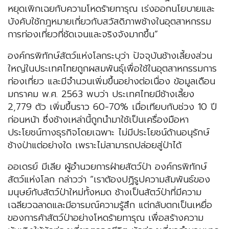
หยุดเพิกเฉยกับความโหดร้ายทารุณ เร่งออกนโยบายและ
บังคับใช้กฎหมายเกี่ยวกับสวัสดิภาพช้างในอุตสาหกรรม
การท่องเที่ยวที่ชัดเจนและจริงจังมากขึ้น”
องค์กรพิทักษ์สัตว์แห่งโลกระบุว่า ปัจจุบันช้างเลี้ยงส่วน
ใหญ่ในประเทศไทยถูกผสมพันธุ์เพื่อใช้ในอุตสาหกรรมการ
ท่องเที่ยว และมีจำนวนเพิ่มขึ้นอย่างต่อเนื่อง ข้อมูลเดือน
มกราคม พ.ศ. 2563 พบว่า ประเทศไทยมีช้างเลี้ยง
2,779 ตัว เพิ่มขึ้นราว 60-70% เมื่อเทียบกับช่วง 10 ปี
ก่อนหน้า ซึ่งช้างเหล่านี้ถูกนำมาใช้เป็นเครื่องมือหา
ประโยชน์ทางธุรกิจโดยเฉพาะ ไม่มีประโยชน์ด้านอนุรักษ์
ช้างป่าแต่อย่างใด เพราะไม่สามารถปล่อยสู่ป่าได้
ออเดรย์ มีเลีย ผู้อำนวยการฝ่ายสัตว์ป่า องค์กรพิทักษ์
สัตว์แห่งโลก กล่าวว่า “เราต้องปฏิรูปความสัมพันธ์ของ
มนุษย์กับสัตว์ป่าใหม่ทั้งหมด ช้างเป็นสัตว์ป่าที่มีความ
เฉลียวฉลาดและมีอารมณ์ความรู้สึก แต่กลับตกเป็นเหยื่อ
ของการค้าสัตว์ป่าอย่างโหดร้ายทารุณ เพื่อสร้างความ