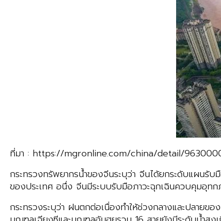
ที่มา : https://mgronline.com/china/detail/9630
กระทรวงทรัพยากรน้ำของจีนระบุว่า จีนได้ยกระดับแผนรับมื
ของประเทศ อนึ่ง จีนมีระบบรับมือภาวะฉุกเฉินควบคุมอุทกภั
กระทรวงระบุว่า ฝนตกต่อเนื่องทำให้ช่วงกลางและปลายของแม่น
มณฑลเจียงซีและมณฑลอันฮุยรวม 16 สายยังมีระดับน้ำสูงเก