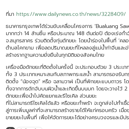
ที่มา
https://www.dailynews.co.th/news/3228409/
ธนาคารกรุงเทพได้ร่วมขับเคลื่อนโครงการ ‘Bualuang Save t
มากกว่า 14 ล้านชิ้น หรือประมาณ 148 ตันต่อปี ต้องเร่งกำ
จ.สมุทรสาคร ร่วมติดตั้งทุ่นดักขยะ โดยนำร่องในพื้นที่
ตำบลโคกขาม เพื่อลดปริมาณขยะที่ไหลลงสู่แม่น้ำท่าจีนและอ
สร้างรากฐานความยั่งยืนในทุกมิติของสังคมไทย
เครื่องมือดักขยะที่ติดตั้งในครั้งนี้ จะประกอบด้วย 3 ประเ
ทั้ง 3 ประเภทเหมาะสมกับสภาพกระแสน้ำ สามารถรองรับกระแสน
ติดตั้ง “น้องจุด” หรือ ฉลามวาฬ เป็นที่พักขยะแบบถาวร
ทั้งจากการดักจับบนผิวน้ำและเกิดขึ้นบนบก โดยจะวางไว้ 2 
ตักขยะเพื่อนำไปคัดแยกและรีไซเคิล ส่วนขยะ
ที่ไม่สามารถรีไซเคิลได้แล้ว หรือขยะกำพร้า จะถูกส่งไปทำเ
สู่การเพิ่มมูลค่าที่จะสามารถสร้างรายได้ให้แก่ครอบครัว เม
ขายขยะในพื้นที่ เพื่อให้จัดการขยะได้อย่างครบวงจรและมีป