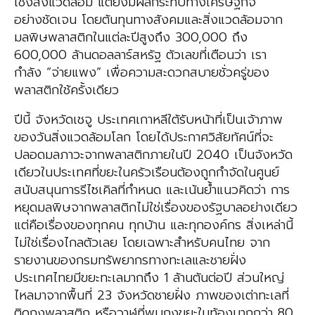
เชิงสิ่งแวดล้อม แต่ยังมีผลกระทบทางเศรษฐกิจ
อย่างชัดเจน โดยต้นทุนทางสังคมและสิ่งแวดล้อมจาก
มลพิษพลาสติกในแต่ละปีสูงถึง 300,000 ถึง
600,000 ล้านดอลลาร์สหรัฐ ตัวเลขที่เตือนว่า เรา
กำลัง “จ่ายแพง” เพื่อความสะดวกสบายชั่วครู่ของ
พลาสติกใช้ครั้งเดียว
ปีนี้ จังหวัดเชจู ประเทศเกาหลีใต้รับหน้าที่เป็นเจ้าภาพ
ของวันสิ่งแวดล้อมโลก โดยได้ประกาศวิสัยทัศน์ที่จะ
ปลอดมลภาวะจากพลาสติกภายในปี 2040 เป็นจังหวัด
เดียวในประเทศที่ขยะในครัวเรือนต้องถูกกำจัดในศูนย์
สนับสนุนการรีไซเคิลที่กำหนด และเน้นย้ำแนวคิดว่า การ
หยุดมลพิษจากพลาสติกไม่ใช่เรื่องของรัฐบาลอย่างเดียว
แต่คือเรื่องของทุกคน ทุกบ้าน และทุกองค์กร สิ่งเหล่านี้
ไม่ใช่เรื่องไกลตัวเลย โดยเฉพาะสำหรับคนไทย จาก
รายงานของกรมทรัพยากรทางทะเลและชายฝั่ง
ประเทศไทยมีขยะทะเลมากถึง 1 ล้านตันต่อปี ส่วนใหญ่
ไหลมาจากพื้นที่ 23 จังหวัดชายฝั่ง ภาพของเต่าทะเลที่
ติดถุงพลาสติก หรือวาฬที่พบถุงขยะในท้องมากกว่า 80