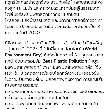
ที่ถูกรีไซเคิลอย่างถูกต้อง ส่วนที่เหลือ? หลายล้านตันไหล
ลงสู่ทะเล แม่น้ำ และกระจายตัวแทรกซึมอยู่ในธรรมชาติ
โดยในแต่ละปี มีพลาสติกมากถึง 11 ล้านตัน
ไหลลงสู่แหล่งน้ำธรรมชาติ และนักวิทยาศาสตร์คาดว่า ถ้า
ไม่มีการเปลี่ยนแปลงเกิดขึ้น ตัวเลขนี้อาจเพิ่มขึ้นเป็น 3
เท่า ภายในปี 2040
นี่คือภาพสะท้อนของวิกฤติสิ่งแวดล้อมที่โลกกำลังเผชิญ
อยู่ และในปี 2025 นี้ “
วันสิ่งแวดล้อมโลก
” (
World
Environment Day
) ซึ่งจัดขึ้นทุกวันที่ 5 มิถุนายน ของ
ทุกปี จึงมาพร้อมธีม
Beat Plastic Pollution
“หยุด
มลพิษจากพลาสติก” เพราะมลพิษจากพลาสติกคือ “ตัว
เร่ง” ให้ 3 วิกฤติการณ์ระดับโลกทวีความรุนแรงยิ่งขึ้น
ไม่ว่าจะเป็นการเปลี่ยนแปลงสภาพภูมิอากาศ การสูญเสีย
ทรัพยากรธรรมชาติ
ความหลากหลายทางชีวภาพ รวมถึงปัญหามลพิษและขยะ
ที่กำลังครอบงำทุกภูมิภาคบนโลกใบนี้
ความเสียหายที่เกิดขึ้นจากมลพิษพลาสติกไม่ได้มีแค่ใน