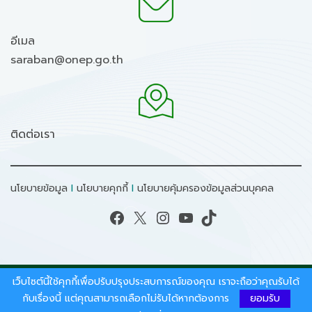
อีเมล
saraban@onep.go.th
ติดต่อเรา
นโยบายข้อมูล
I
นโยบายคุกกี้
I
นโยบายคุ้มครองข้อมูลส่วนบุคคล
Facebook
X
Instagram
YouTube
TikTok
เว็บไซต์นี้ใช้คุกกี้เพื่อปรับปรุงประสบการณ์ของคุณ เราจะถือว่าคุณรับได้
สงวนลิขสิทธิ์ © 2026 - สำนักงานนโยบายและแผน
ทรัพยากรธรรมชาติและสิ่งแวดล้อม.
กับเรื่องนี้ แต่คุณสามารถเลือกไม่รับได้หากต้องการ
ยอมรับ