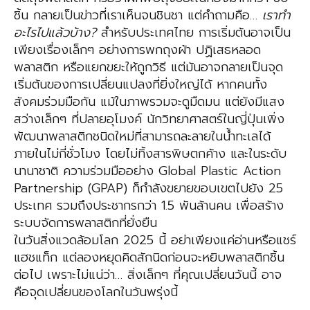
ชิ้น กลายเป็นข่าวที่เราเห็นจนชินชา แต่คำถามคือ…
เราทำ
อะไรไปแล้วบ้าง?
สำหรับประเทศไทย การเริ่มต้นอาจเป็น
เพียงเรื่องเล็กๆ อย่างการพกถุงผ้า ปฏิเสธหลอด
พลาสติก หรือแยกขยะให้ถูกวิธี แต่มันอาจกลายเป็นจุด
เริ่มต้นของการเปลี่ยนแปลงที่ยิ่งใหญ่ได้ หากคนทั้ง
สังคมร่วมมือกัน แม้ในภาพรวมจะดูมืดมน แต่ยังมีแสง
สว่างเล็กๆ ที่ปลายอุโมงค์ นักวิทยาศาสตร์ในญี่ปุ่นเพิ่ง
พัฒนาพลาสติกชนิดใหม่ที่สามารถละลายในน้ำทะเลได้
ภายในไม่กี่ชั่วโมง โดยไม่ทิ้งสารพิษตกค้าง และในระดับ
นานาชาติ ความร่วมมืออย่าง Global Plastic Action
Partnership (GPAP) ก็กำลังขยายขอบเขตไปยัง 25
ประเทศ รวมถึงประชากรกว่า 1.5 พันล้านคน เพื่อสร้าง
ระบบจัดการพลาสติกที่ยั่งยืน
ในวันสิ่งแวดล้อมโลก 2025 นี้ อย่าเพียงแค่อ่านหรือแชร์
แฮชแท็ก แต่ลองหยุดคิดสักนิดก่อนจะหยิบพลาสติกชิ้น
ต่อไป เพราะไม่แน่ว่า… สิ่งเล็กๆ ที่คุณเปลี่ยนวันนี้ อาจ
คือจุดเปลี่ยนของโลกในวันพรุ่งนี้