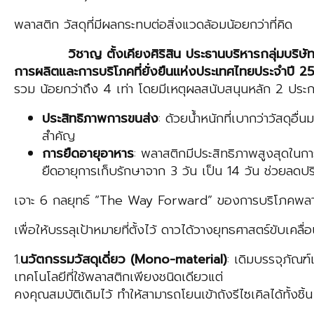
พลาสติก วัสดุที่มีผลกระทบต่อสิ่งแวดล้อมน้อยกว่าที่คิด
วิชาญ ตั้งเคียงศิริสิน ประธานบริหารกลุ่มบริษัท
การผลิตและการบริโภคที่ยั่งยืนแห่งประเทศไทยประจำปี 2
รวม น้อยกว่าถึง 4 เท่า โดยมีเหตุผลสนับสนุนหลัก 2 ประ
ประสิทธิภาพการขนส่ง
: ด้วยน้ำหนักที่เบากว่าวัสดุอ
สำคัญ
การยืดอายุอาหาร
: พลาสติกมีประสิทธิภาพสูงสุดในกา
ยืดอายุการเก็บรักษาจาก 3 วัน เป็น 14 วัน ช่วยลดป
เจาะ 6 กลยุทธ์ “The Way Forward” ของการบริโภคพล
เพื่อให้บรรลุเป้าหมายที่ตั้งไว้ ดาวได้วางยุทธศาสตร์ขับเคลื่
1.
นวัตกรรมวัสดุเดี่ยว (
Mono-material)
: เดิมบรรจุภัณฑ์
เทคโนโลยีที่ใช้พลาสติกเพียงชนิดเดียวแต่
คงคุณสมบัติเดิมไว้ ทำให้สามารถโยนเข้าถังรีไซเคิลได้ทั้งชิ้น