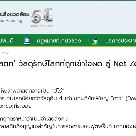
มพันธ์
กฎหมายที่เกี่ยวข้อง
บริการประชา
t Zero
 วัสดุรักษ์โลกที่ถูกเข้าใจผิด สู่ Net 
เห็นว่าพลาสติกอาจเป็น “ฮีโร่”
ระทบโลกน้อยกว่าวัสดุอื่น 4 เท่า ขณะที่ยักษ์ใหญ่ “ดาว” (Dow
ยกขยะที่ระยอง
กถูกตราหน้าว่าเป็นจำเลยสังคม
พลาสติกคือกุญแจสำคัญในการลดคาร์บอนฟุตพริ้นท์ หากมองผ่