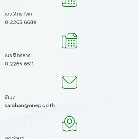
เบอร์โทรศัพท์
0 2265 6689
เบอร์โทรสาร
0 2265 6511
อีเมล
saraban@onep.go.th
ติดต่อเรา