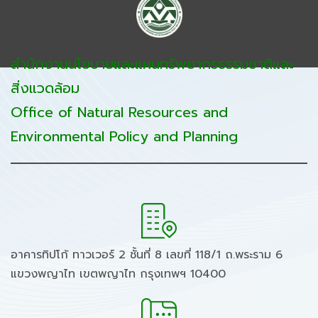
สำนักงานนโยบายและแผนทรัพยากรธรรมชาติและ
สิ่งแวดล้อม
Office of Natural Resources and
Environmental Policy and Planning
อาคารทิปโก้ ทาวเวอร์ 2 ชั้นที่ 8 เลขที่ 118/1 ถ.พระราม 6
แขวงพญาไท เขตพญาไท กรุงเทพฯ 10400