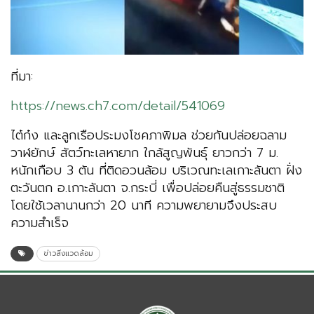
ที่มา:
https://news.ch7.com/detail/541069
ไต๋ก๋ง และลูกเรือประมงโชคภาพิมล ช่วยกันปล่อยฉลาม
วาฬยักษ์ สัตว์ทะเลหายาก ใกล้สูญพันธุ์ ยาวกว่า 7 ม.
หนักเกือบ 3 ตัน ที่ติดอวนล้อม บริเวณทะเลเกาะลันตา ฝั่ง
ตะวันตก อ.เกาะลันตา จ.กระบี่ เพื่อปล่อยคืนสู่ธรรมชาติ
โดยใช้เวลานานกว่า 20 นาที ความพยายามจึงประสบ
ความสำเร็จ
ข่าวสิ่งแวดล้อม