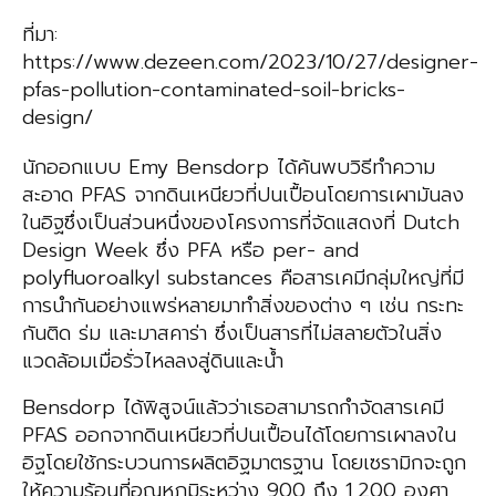
ที่มา:
https://www.dezeen.com/2023/10/27/designer-
pfas-pollution-contaminated-soil-bricks-
design/
นักออกแบบ Emy Bensdorp ได้ค้นพบวิธีทำความ
สะอาด PFAS จากดินเหนียวที่ปนเปื้อนโดยการเผามันลง
ในอิฐซึ่งเป็นส่วนหนึ่งของโครงการที่จัดแสดงที่ Dutch
Design Week ซึ่ง PFA หรือ per- and
polyfluoroalkyl substances คือสารเคมีกลุ่มใหญ่ที่มี
การนำกันอย่างแพร่หลายมาทำสิ่งของต่าง ๆ เช่น กระทะ
กันติด ร่ม และมาสคาร่า ซึ่งเป็นสารที่ไม่สลายตัวในสิ่ง
แวดล้อมเมื่อรั่วไหลลงสู่ดินและน้ำ
Bensdorp ได้พิสูจน์แล้วว่าเธอสามารถกำจัดสารเคมี
PFAS ออกจากดินเหนียวที่ปนเปื้อนได้โดยการเผาลงใน
อิฐโดยใช้กระบวนการผลิตอิฐมาตรฐาน โดยเซรามิกจะถูก
ให้ความร้อนที่อุณหภูมิระหว่าง 900 ถึง 1,200 องศา