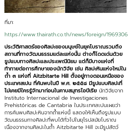
ที่มา:
https://www.thairath.co.th/news/foreign/1969306
ประวัติศาสตร์ของศิลปะของมนุษย์ในยุคโบราณรวมถึง
สถานที่ทางวัฒนธรรมแต่ละแห่งนั้น ต่างก็โดดเด่นด้วย
รูปแบบทางศิลปะและประเพณีนิยม แต่ก็มีบางแห่งที่
ท้าทายต่อการศึกษาของนักวิจัย เช่น ศิลปะหินแห่งใหม่ใน
ถ้ำ ๓ แห่งที่ Aitzbitarte Hill ตั้งอยู่ทางตอนเหนือของ
ประเทศสเปน ที่ค้นพบในปี พ.ศ. ๒๕๕๘ มีรูปแบบศิลปะที่
ไม่เคยมีใครรู้จักมาก่อนในคาบสมุทรไอบีเรีย
นักวิจัยจาก
Instituto Internacional de Investigaciones
Prehistóricas de Cantabria ในประเทศสเปนเผยว่า
การค้นพบศิลปะหินจากถ้ำแห่งนี้ แสดงให้เห็นถึงรูปแบบ
วัฒนธรรมทางศิลปะที่พบได้ทั่วไปในยุโรปสมัยโบราณ
เนื่องจากงานศิลปะในถ้ำ Aitzbitarte Hill จะมีรูปสัตว์