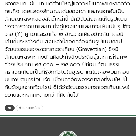
หลายชนิด เช่น ม้า แต่ส่วนใหญ่แล้วจะเป็นภาพแกะสลักวัว
กระทิง โดยแสดงลักษณะเด่นของเขา และหนอกอันเป็น
ลักษณะเฉพาะของสัตว์เหล่านี้ นักวิจัยสังเกตเห็นรูปแบบ
ของการวาดเขาและขา ซึ่งคู่ของแขนและขาจะเห็นเป็นรูปตัว
วาย (Y) คู่ เขาและขาทั้ง ๒ ข้างวาดเคียงข้างกัน โดยมี
เส้นคั่นระหว่างกัน สิ่งเหล่านี้สอดคล้องกับรูปแบบศิลป
วัฒนธรรมของชาวกราเวตเทียน (Gravettian) ซึ่งมี
ลักษณะเฉพาะทางด้านศิลปะทั้งสิ่งประดิษฐ์และการฝังศพ
ช่วงประมาณ ๓๔,๐๐๐ – ๒๔,๐๐๐ ปีก่อน วัฒนธรรม
กราเวตเทียนเป็นที่รู้จักทั่วไปในยุโรป แต่ไม่เคยพบมาก่อน
บนคาบสมุทรไอบีเรีย เมื่อนักวิจัยพิจารณาสิ่งที่พบใหม่นี้
กับข้อมูลจากทั่วยุโรป ชี้ได้ว่าวัฒนธรรมกราเวตเทียนแพร่
ขยายและหลากหลายกว่าที่คิดกันไว้
ข่าวสิ่งแวดล้อม