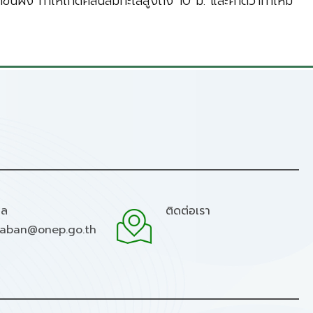
้นฝั่ง ทำให้เกิดคลื่นลมทะเลสูงถึง 10 ม. และคาดว่าทำให้มี
มล
ติดต่อเรา
raban@onep.go.th