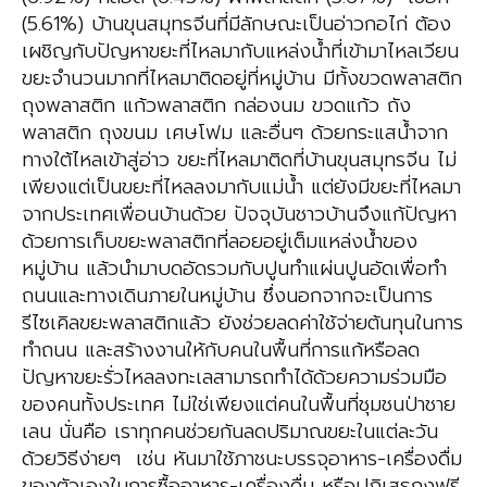
(5.61%) บ้านขุนสมุทรจีนที่มีลักษณะเป็นอ่าวกอไก่ ต้อง
เผชิญกับปัญหาขยะที่ไหลมากับแหล่งน้ำที่เข้ามาไหลเวียน
ขยะจำนวนมากที่ไหลมาติดอยู่ที่หมู่บ้าน มีทั้งขวดพลาสติก
ถุงพลาสติก แก้วพลาสติก กล่องนม ขวดแก้ว ถัง
พลาสติก ถุงขนม เศษโฟม และอื่นๆ ด้วยกระแสน้ำจาก
ทางใต้ไหลเข้าสู่อ่าว ขยะที่ไหลมาติดที่บ้านขุนสมุทรจีน ไม่
เพียงแต่เป็นขยะที่ไหลลงมากับแม่น้ำ แต่ยังมีขยะที่ไหลมา
จากประเทศเพื่อนบ้านด้วย ปัจจุบันชาวบ้านจึงแก้ปัญหา
ด้วยการเก็บขยะพลาสติกที่ลอยอยู่เต็มแหล่งน้ำของ
หมู่บ้าน แล้วนำมาบดอัดรวมกับปูนทำแผ่นปูนอัดเพื่อทำ
ถนนและทางเดินภายในหมู่บ้าน ซึ่งนอกจากจะเป็นการ
รีไซเคิลขยะพลาสติกแล้ว ยังช่วยลดค่าใช้จ่ายต้นทุนในการ
ทำถนน และสร้างงานให้กับคนในพื้นที่การแก้หรือลด
ปัญหาขยะรั่วไหลลงทะเลสามารถทำได้ด้วยความร่วมมือ
ของคนทั้งประเทศ ไม่ใช่เพียงแต่คนในพื้นที่ชุมชนป่าชาย
เลน นั่นคือ เราทุกคนช่วยกันลดปริมาณขยะในแต่ละวัน
ด้วยวิธีง่ายๆ เช่น หันมาใช้ภาชนะบรรจุอาหาร-เครื่องดื่ม
ของตัวเองในการซื้ออาหาร-เครื่องดื่ม หรือปฏิเสธถุงฟรี