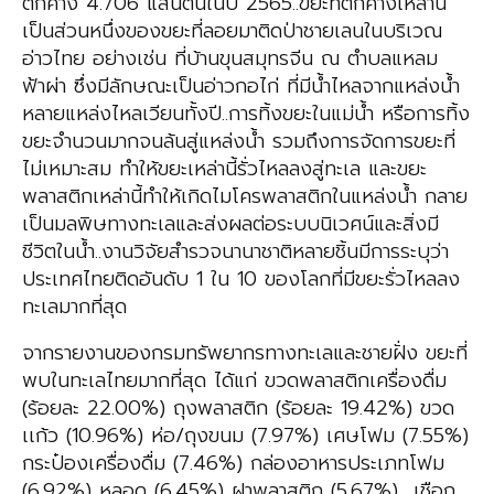
ตกค้าง 4.706 แสนตันในปี 2565..ขยะที่ตกค้างเหล่านี้
เป็นส่วนหนึ่งของขยะที่ลอยมาติดป่าชายเลนในบริเวณ
อ่าวไทย อย่างเช่น ที่บ้านขุนสมุทรจีน ณ ตำบลแหลม
ฟ้าผ่า ซึ่งมีลักษณะเป็นอ่าวกอไก่ ที่มีน้ำไหลจากแหล่งน้ำ
หลายแหล่งไหลเวียนทั้งปี..การทิ้งขยะในแม่น้ำ หรือการทิ้ง
ขยะจำนวนมากจนล้นสู่แหล่งน้ำ รวมถึงการจัดการขยะที่
ไม่เหมาะสม ทำให้ขยะเหล่านี้รั่วไหลลงสู่ทะเล และขยะ
พลาสติกเหล่านี้ทำให้เกิดไมโครพลาสติกในแหล่งน้ำ กลาย
เป็นมลพิษทางทะเลและส่งผลต่อระบบนิเวศน์และสิ่งมี
ชีวิตในน้ำ..งานวิจัยสำรวจนานาชาติหลายชิ้นมีการระบุว่า
ประเทศไทยติดอันดับ 1 ใน 10 ของโลกที่มีขยะรั่วไหลลง
ทะเลมากที่สุด
จากรายงานของกรมทรัพยากรทางทะเลและชายฝั่ง ขยะที่
พบในทะเลไทยมากที่สุด ได้แก่ ขวดพลาสติกเครื่องดื่ม
(ร้อยละ 22.00%) ถุงพลาสติก (ร้อยละ 19.42%) ขวด
เเก้ว (10.96%) ห่อ/ถุงขนม (7.97%) เศษโฟม (7.55%)
กระป๋องเครื่องดื่ม (7.46%) กล่องอาหารประเภทโฟม
(6.92%) หลอด (6.45%) ฝาพลาสติก (5.67%) เชือก