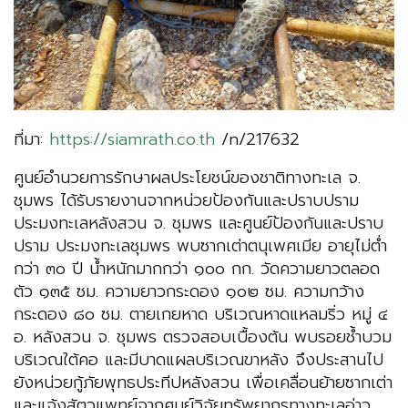
ที่มา:
https://siamrath.co.th
/n/217632
ศูนย์อำนวยการรักษาผลประโยชน์ของชาติทางทะเล จ.
ชุมพร ได้รับรายงานจากหน่วยป้องกันและปราบปราม
ประมงทะเลหลังสวน จ. ชุมพร และศูนย์ป้องกันและปราบ
ปราม ประมงทะเลชุมพร พบซากเต่าตนุเพศเมีย อายุไม่ต่ำ
กว่า ๓๐ ปี น้ำหนักมากกว่า ๑๐๐ กก. วัดความยาวตลอด
ตัว ๑๓๕ ซม. ความยาวกระดอง ๑๐๒ ซม. ความกว้าง
กระดอง ๘๐ ซม. ตายเกยหาด บริเวณหาดแหลมริ่ว หมู่ ๔
อ. หลังสวน จ. ชุมพร ตรวจสอบเบื้องต้น พบรอยช้ำบวม
บริเวณใต้คอ และมีบาดแผลบริเวณขาหลัง จึงประสานไป
ยังหน่วยกู้ภัยพุทธประทีปหลังสวน เพื่อเคลื่อนย้ายซากเต่า
และแจ้งสัตวแพทย์จากศูนย์วิจัยทรัพยากรทางทะเลอ่าว