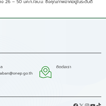
าง 26 – 50 มค.ก./ลบ.ม. ซึ่งคุณภาพอาศอยู่ในระดับดี
มล
ติดต่อเรา
raban@onep.go.th
Facebook
X
Instagram
YouTube
TikTok