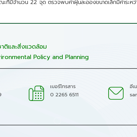
ณะที่มีจำนวน 22 จุด ตรวจพบค่าฝุ่นละอองขนาดเล็กมีค่าระหว่
ติและสิ่งแวดล้อม
ironmental Policy and Planning
เบอร์โทรสาร
อีเ
9
0 2265 6511
sa