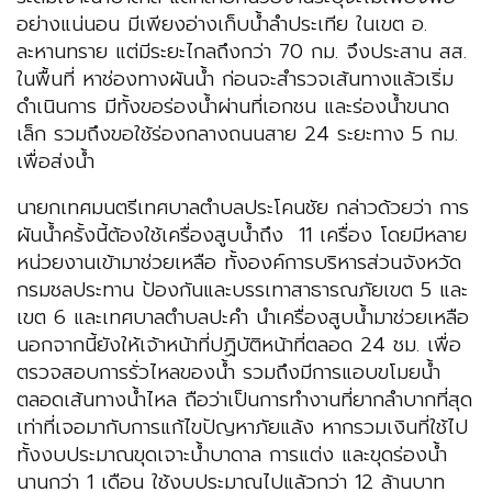
อย่างแน่นอน มีเพียงอ่างเก็บน้ำลำประเทีย ในเขต อ.
ละหานทราย แต่มีระยะไกลถึงกว่า 70 กม. จึงประสาน สส.
ในพื้นที่ หาช่องทางผันน้ำ ก่อนจะสำรวจเส้นทางแล้วเริ่ม
ดำเนินการ มีทั้งขอร่องน้ำผ่านที่เอกชน และร่องน้ำขนาด
เล็ก รวมถึงขอใช้ร่องกลางถนนสาย 24 ระยะทาง 5 กม.
เพื่อส่งน้ำ
นายกเทศมนตรีเทศบาลตำบลประโคนชัย กล่าวด้วยว่า การ
ผันน้ำครั้งนี้ต้องใช้เครื่องสูบน้ำถึง 11 เครื่อง โดยมีหลาย
หน่วยงานเข้ามาช่วยเหลือ ทั้งองค์การบริหารส่วนจังหวัด
กรมชลประทาน ป้องกันและบรรเทาสาธารณภัยเขต 5 และ
เขต 6 และเทศบาลตำบลปะคำ นำเครื่องสูบน้ำมาช่วยเหลือ
นอกจากนี้ยังให้เจ้าหน้าที่ปฏิบัติหน้าที่ตลอด 24 ชม. เพื่อ
ตรวจสอบการรั่วไหลของน้ำ รวมถึงมีการแอบขโมยน้ำ
ตลอดเส้นทางน้ำไหล ถือว่าเป็นการทำงานที่ยากลำบากที่สุด
เท่าที่เจอมากับการแก้ไขปัญหาภัยแล้ง หากรวมเงินที่ใช้ไป
ทั้งงบประมาณขุดเจาะน้ำบาดาล การแต่ง และขุดร่องน้ำ
นานกว่า 1 เดือน ใช้งบประมาณไปแล้วกว่า 12 ล้านบาท