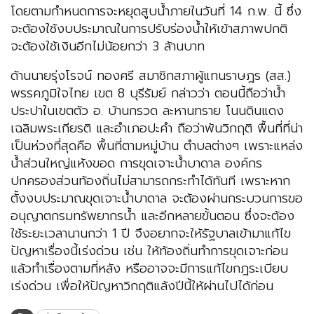
โดยตามกำหนดการจะหยุดสูบน้ำภายในวันที่ 14 ก.พ. นี้ ซึ่ง
จะต้องใช้งบประมาณในการปรับร่องน้ำให้เข้าสภาพปกติ
จะต้องใช้เงินอีกไม่น้อยกว่า 3 ล้านบาท
ด้านนายรุ่งโรจน์ ทองศรี สมาชิกสภาผู้แทนราษฎร (สส.)
พรรคภูมิใจไทย เขต 8 บุรีรัมย์ กล่าวว่า ตอนนี้ถือว่าน้ำ
ประปาในเขตตัว อ. บ้านกรวด ละหานทราย โนนดินแดง
เฉลิมพระเกียรติ และอำเภอปะคำ ถือว่าพ้นวิกฤติ พื้นที่ที่น่า
เป็นห่วงที่สุดคือ พื้นที่ตามหมู่บ้าน ตำบลต่างๆ เพราะแหล่ง
น้ำส่วนใหญ่แห้งขอด การขุดเจาะน้ำบาดาล องค์กร
ปกครองส่วนท้องถิ่นไม่สามารถกระทำได้ทันที เพราะหาก
ตั้งงบประมาณขุดเจาะน้ำบาดาล จะต้องผ่านกระบวนการขอ
อนุญาตกรมทรัพยากรน้ำ และอีกหลายขั้นตอน ซึ่งจะต้อง
ใช้ระยะเวลานานกว่า 1 ปี จึงอยากจะให้รัฐบาลเข้ามาแก้ไข
ปัญหาเรื่องนี้เร่งด่วน เช่น ให้ท้องถิ่นทำการขุดเจาะก่อน
แล้วทำเรื่องตามที่หลัง หรืออาจจะมีการแก้ไขกฎระเบียบ
เร่งด่วน เพื่อให้ปัญหาวิกฤติแล้งปีนี้ให้ผ่านไปได้ก่อน