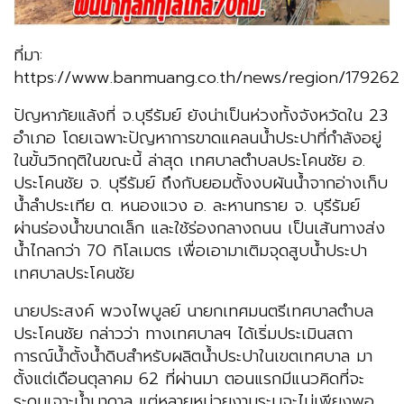
ที่มา:
https://www.banmuang.co.th/news/region/179262
ปัญหาภัยแล้งที่ จ.บุรีรัมย์ ยังน่าเป็นห่วงทั้งจังหวัดใน 23
อำเภอ โดยเฉพาะปัญหาการขาดแคลนน้ำประปาที่กำลังอยู่
ในขั้นวิกฤติในขณะนี้ ล่าสุด เทศบาลตำบลประโคนชัย อ.
ประโคนชัย จ. บุรีรัมย์ ถึงกับยอมตั้งงบผันน้ำจากอ่างเก็บ
น้ำลำประเทีย ต. หนองแวง อ. ละหานทราย จ. บุรีรัมย์
ผ่านร่องน้ำขนาดเล็ก และใช้ร่องกลางถนน เป็นเส้นทางส่ง
น้ำไกลกว่า 70 กิโลเมตร เพื่อเอามาเติมจุดสูบน้ำประปา
เทศบาลประโคนชัย
นายประสงค์ พวงไพบูลย์ นายกเทศมนตรีเทศบาลตำบล
ประโคนชัย กล่าวว่า ทางเทศบาลฯ ได้เริ่มประเมินสถา
การณ์น้ำตั้งน้ำดิบสำหรับผลิตน้ำประปาในเขตเทศบาล มา
ตั้งแต่เดือนตุลาคม 62 ที่ผ่านมา ตอนแรกมีแนวคิดที่จะ
ระดมเจาะน้ำบาดาล แต่หลายหน่วยงานระบุจะไม่เพียงพอ