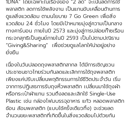
1DNA” โดยเฉพาะในเรื่องของ “2 ลด” จะเน้นลดการใช้
พลาสติก ลดการใช้พลังงาน เป็นแกนขับเคลื่อนด้านการ
ดูแลสิ่งแวดล้อม ตามนโยบาย 7 Go Green เพื่อสิ่ง
แวดล้อม 24 ชั่วโมง โดยมีเป้าหมายมุ่งสู่ความเป็นกลาง
ทางคาร์บอน ภายในปี 2573 และมุ่งสู่การปล่อยก๊าซเรือน
กระจกสุทธิเป็นศูนย์ภายในปี 2593 เป็นไปตามปณิธาน
“Giving&Sharing” เพื่อช่วยดูแลโลกให้น่าอยู่อย่าง
ยั่งยืน
เนื่องในวันปลอดถุงพลาสติกสากล ได้มีการเชิญชวน
ประชาชนชาวไทยร่วมกันลดและเลิกการใช้ถุงพลาสติก
เพียงแค่ปรับเปลี่ยนพฤติกรรมการใช้ชีวิตประจำวัน เริ่ม
จากการปฏิเสธการรับถุงหิ้วพลาสติก เปลี่ยนมาใช้ถุงผ้า
หรือกระเป๋าผ้าแทน รวมถึงลดและเลิกใช้ Single-Use
Plastic เช่น กล่องโฟมบรรจุอาหาร แก้ว หลอดพลาสติก
ช้อน ส้อมพลาสติก (แบบใช้ครั้งเดียวทิ้ง) จะช่วยลด
จำนวนขยะพลาสติกที่เกิดขึ้นในสิ่งแวดล้อมไปด้วยกัน