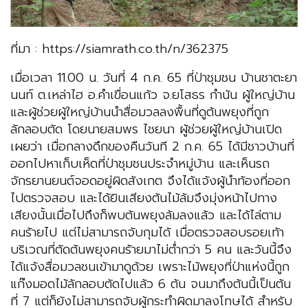
ที่มา : https://siamrath.co.th/n/362375
เมื่อเวลา 11.00 น. วันที่ 4 ก.ค. 65 ที่ป่าชุมชน บ้านชาตะยา
นนท์ ต.เหล่าไฮ อ.คำเขื่อนแก้ว จ.ยโสธร กำนัน ผู้ใหญ่บ้าน
และผู้ช่วยผู้ใหญ่บ้านนำสื่อมวลลงพื้นที่ดูต้นพยุงที่ถูก
ลักลอบตัด โดยนายสมพร ไชยนา ผู้ช่วยผู้ใหญ่บ้านเปิด
เผยว่า เมื่อกลางดึกของคืนวันที 2 ก.ค. 65 ได้มีชาวบ้านที่
ออกไปหาเก็บเห็ดที่ป่าชุมชนประจำหมู่บ้าน และเห็นรถ
จักรยานยนต์จอดอยู่ผิดสังเกต จึงได้แจ้งผู้นำท้องที่ออก
ไปตรวจสอบ และได้ยินเสียงต้นไม้ล้มจึงมุ่งหน้าไปทาง
เสียงนั้นเมื่อไปถึงก็พบต้นพยุงล้มลงแล้ว และได้ไล่ตาม
คนร้ายไป แต่ไม่สามารถจับกุมได้ เมื่อตรวจสอบรอยเท้า
บริเวณที่ตัดต้นพยุงคนร้ายมาไม่ต่ำกว่า 5 คน และวันนี้จึง
ได้แจ้งสื่อมวลชนเข้ามาดูด้วย เพราะไม้พยุงที่ป่าแห่งนี้ถูก
แก๊งมอดไม้ลักลอบตัดไปแล้ว 6 ต้น จนมาถึงต้นนี้เป็นต้น
ที่ 7 แต่ก็ยังไม่สามารถจับผู้กระทำผิดมาลงโทษได้ สำหรับ