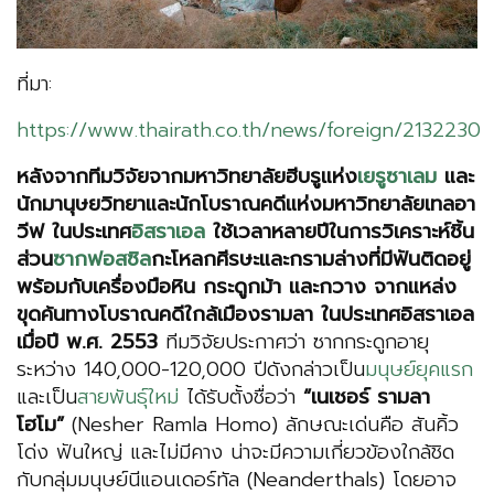
ที่มา:
https://www.thairath.co.th/news/foreign/2132230
หลังจากทีมวิจัยจากมหาวิทยาลัยฮีบรูแห่ง
เยรูซาเลม
และ
นักมานุษยวิทยาและนักโบราณคดีแห่งมหาวิทยาลัยเทลอา
วีฟ ในประเทศ
อิสราเอล
ใช้เวลาหลายปีในการวิเคราะห์ชิ้น
ส่วน
ซากฟอสซิล
กะโหลกศีรษะและกรามล่างที่มีฟันติดอยู่
พร้อมกับเครื่องมือหิน กระดูกม้า และกวาง จากแหล่ง
ขุดค้นทางโบราณคดีใกล้เมืองรามลา ในประเทศอิสราเอล
เมื่อปี พ.ศ. 2553
ทีมวิจัยประกาศว่า ซากกระดูกอายุ
ระหว่าง 140,000-120,000 ปีดังกล่าวเป็น
มนุษย์ยุคแรก
และเป็น
สายพันธุ์ใหม่
ได้รับตั้งชื่อว่า
“เนเชอร์ รามลา
โฮโม”
(Nesher Ramla Homo) ลักษณะเด่นคือ สันคิ้ว
โด่ง ฟันใหญ่ และไม่มีคาง น่าจะมีความเกี่ยวข้องใกล้ชิด
กับกลุ่มมนุษย์นีแอนเดอร์ทัล (Neanderthals) โดยอาจ