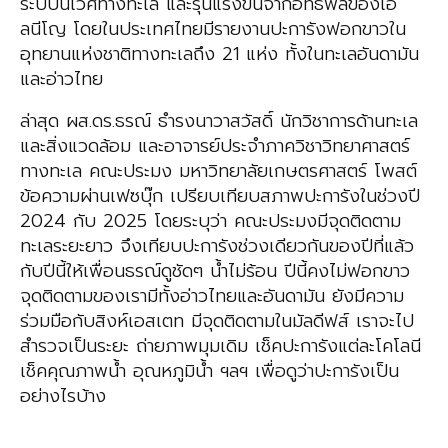
ระบบนิเวศทางทะเล และรุนแรงขึ้นจากอิทธิพลของเอ
ลนีโญ โดยในประเทศไทยมีรายงานปะการังฟอกขาวใน
อุทยานแห่งชาติทางทะเลถึง 21 แห่ง ทั้งในทะเลอันดามัน
และอ่าวไทย
ล่าสุด ผส.ดร.ธรณ์ ธำรงนาวาสวัสดิ์ นักวิชาการด้านทะเล
และสิ่งแวดล้อม และอาจารย์ประจำภาควิชาวิทยาศาสตร์
ทางทะเล คณะประมง มหาวิทยาลัยเกษตรศาสตร์ โพสต์
ข้อความผ่านเฟซบุ๊ก เปรียบเทียบสภาพปะการังในช่วงปี
2024 กับ 2025 โดยระบุว่า คณะประมงมีจุดติดตาม
ทะเลระยะยาว จึงเทียบปะการังช่วงเดียวกันของปีที่แล้ว
กับปีนี้ให้เพื่อนธรณ์ดูชัดๆ น้ำไม่ร้อน ปีนี้คงไม่ฟอกขาว
จุดติดตามของเรามีทั้งอ่าวไทยและอันดามัน ยังมีความ
ร่วมมือกับสิงห์เอสเตท มีจุดติดตามในมัลดีฟส์ เราจะไป
สำรวจเป็นระยะ ถ่ายภาพมุมเดิม เช็คปะการังแต่ละโคโลนี
เช็คคุณภาพน้ำ อุณหภูมิน้ำ ฯลฯ เพื่อดูว่าปะการังเป็น
อย่างไรบ้าง