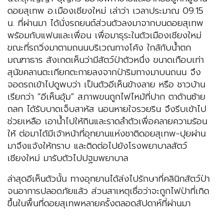
ดอยสุเทพ อ.เมืองเชียงใหม่ เล่าว่า เวลาประมาณ 09.15
น. ที่ผ่านมา ได้นั่งรถยนต์ส่วนตัวลงมาจากบนดอยสุเทพ
พร้อมกับแฟนและเพื่อน เพื่อมาธุระในตัวเมืองเชียงใหม่
ขณะที่รถวิ่งมาตามถนนบริเวณทางโค้ง ใกล้กับน้ำตก
มณฑาธาร สังเกตเห็นว่ามีสัตว์ป่าตัวหนึ่ง ขนาดเกือบเท่า
สุนัขคลานตะเกียกตะกายลงจากป่าริมทางมาบนถนน จึง
จอดรถเข้าไปดูพบว่า เป็นตัวอีเห็นข้างลาย หรือ ชาวบ้าน
เรียกว่า “อีเห็นอุ้ม” สภาพขนถูกไฟไหม้ที่ปาก ตาด้านซ้าย
ถลก ได้รับบาดเจ็บสาหัส นอนหายใจรวยริน จึงรีบเข้าไป
ช่วยเหลือ เอาน้ำไปให้กินและราดลำตัวเพื่อคลายความร้อน
ให้ ต่อมาได้มีเจ้าหน้าที่อุทยานแห่งชาติดอยสุเทพ-ปุยผ่าน
มาจึงแจ้งให้ทราบ และติดต่อไปยังโรงพยาบาลสัตว์
เชียงใหม่ มารับตัวไปปฐมพยาบาล
ล่าสุดอีเห็นตัวนั้น ทางอุทยานได้ส่งไปรักษาที่คลินิกสัตว์ป่า
จนอาการปลอดภัยแล้ว ส่วนสาเหตุเชื่อว่าจะถูกไฟป่าที่เกิด
ขึ้นในพื้นที่ดอยสุเทพหลายครั้งตลอดสัปดาห์ที่ผ่านมา