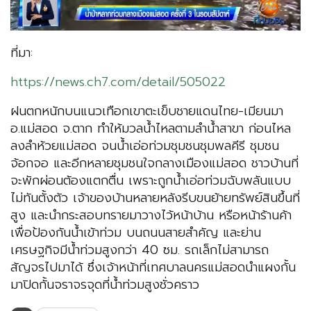
ที่มา:
https://news.ch7.com/detail/505022
ฝนตกหนักบนแนวเทือกเขาตะเข็บชายแดนไทย-เมียนมา
อ.แม่สอด จ.ตาก ทำให้มวลน้ำไหลตามลำน้ำสาขา ก่อนไหล
ลงลำห้วยแม่สอด จนน้ำเอ่อท่วมชุมชนชุมพลคีรี ชุมชน
จ้อกจอ และอีกหลายชุมชนใจกลางเมืองแม่สอด ชาวบ้านที่
จะพักผ่อนต้องแตกตื่น เพราะถูกน้ำเอ่อท่วมฉับพลันแบบ
ไม่ทันตั้งตัว เจ้าของบ้านหลายหลังรีบขนย้ายทรัพย์สินขึ้นที่
สูง และนำกระสอบทรายมาวางไว้หน้าบ้าน หรือหน้าร้านค้า
เพื่อป้องกันน้ำเข้าท่วม บนถนนสายสำคัญ และย่าน
เศรษฐกิจมีน้ำท่วมสูงกว่า 40 ซม. รถเล็กไม่สามารถ
สัญจรไปมาได้ ซึ่งเจ้าหน้าที่เทศบาลนครแม่สอดนำแผงกั้น
มาปิดกั้นจราจรจุดที่น้ำท่วมสูงชั่วคราว