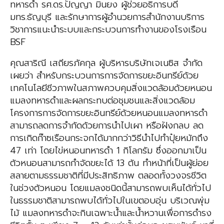
ทหารดำ รศ.ดร.ปัญญา มินยง ผู้ช่วยอธิการบดี
มทร.ธัญบุรี และรักษาการผู้อำนวยการสำนักงานบริการ
วิชาการแนะนำระบบและกระบวนการทำงานของโรงเรือน
BSF
คุณสาริณี เสถียรภัคกุล ผู้บริหารบริษัทเจเนซิส จำกัด
เผยว่า สำหรับกระบวนการการจัดการขยะอินทรีย์ด้วย
เทคโนโลยีชีวภาพในสภาพควบคุมสิ่งแวดล้อมด้วยหนอน
แมลงทหารดำและผลกระทบต่อชุมชนและสิ่งแวดล้อม
โครงการการจัดการขยะอินทรีย์ด้วยหนอนแมลงทหารดำ
สามารถลดการจำกัดด้วยการนำไปเผา หรือฝังกลบ ลด
การเกิดก๊าซเรือนกระจกได้มากกว่าวิธีนำไปทำปุ๋ยหมักถึง
47 เท่า โดยไข่หนอนทหารดำ 1 กิโลกรัม ซึ่งออกมาเป็น
ตัวหนอนสามารถกำจัดขยะได้ 13 ตัน ทำหน้าที่เป็นผู้ย่อย
สลายตามธรรมชาติที่มีประสิทธิภาพ ตลอดทั้งวงจรชีวิต
ในช่วงตัวหนอน โดยแมลงชนิดนี้สามารถพบเห็นได้ทั่วไป
ในธรรมชาติสามารถพบได้ทั่วไปในเขตอบอุ่น บริเวณพุ่ม
ไม้ แมลงทหารดำจะกินเฉพาะน้ำและน้ำหวานเพื่อการดำรง