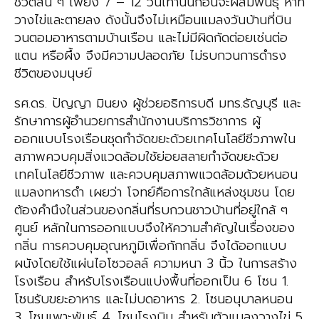
ชีวิตสั้น ๆ เพียง 7 – 12 วันเท่านั้นก่อนจะผสมพันธุ์ หาที่
วางไข่และตายลง ดังนั้นจึงไม่เหมือนแมลงวันบ้านที่บิน
วนตอมอาหารตามบ้านเรือน และไม่มีผิดกัดต่อยเช่นต่อ
แตน หรือผึ้ง จึงมีความปลอดภัย ไม่รบกวนการดำรง
ชีวิตของมนุษย์
รศ.ดร. ปัญญา มินยง ผู้ช่วยอธิการบดี มทร.ธัญบุรี และ
รักษาการผู้อำนวยการสำนักงานบริการวิชาการ ผู้
ออกแบบโรงเรือนชุดกำจัดขยะด้วยเทคโนโลยีชีวภาพใน
สภาพควบคุมสิ่งแวดล้อมใช้ย่อยสลายกำจัดขยะด้วย
เทคโนโลยีชีวภาพ และควบคุมสภาพแวดล้อมด้วยหนอน
แมลงทหารดำ เผยว่า โจทย์คือการใกล้แหล่งชุมชน โดย
ต้องคำนึงในส่วนของกลิ่นที่รบกวนชาวบ้านที่อยู่ใกล้ ๆ
ศูนย์ หลักในการออกแบบจึงให้ความสำคัญในเรื่องของ
กลิ่น การควบคุมอุณหภูมิเพื่อกักกลิ่น จึงได้ออกแบบ
ผนังโดยใช้แผ่นไอโซวอลล์ ความหนา 3 นิ้ว ในการสร้าง
โรงเรือน สำหรับโรงเรือนแบ่งพื้นที่ออกเป็น 6 โซน 1.
โซนรับขยะอาหาร และไม่บดอาหาร 2. โซนอนุบาลหนอน
3. โซนเพาะพันธุ์ 4. โซนโรงบิน สำหรับตัวแมลงวางไข่ 5.