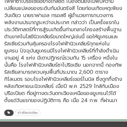
ไฟฟ้าซาโปริชเชียอย่างใกล้ชิด เบื้องต้นยังไม่พบความ
เปลี่ยนแปลงของระดับกัมมันตรังสี โดยก่อนเกิดเหตุเพียง
วันเดียว นายราฟาเอล กรอสซี ผู้อำนวยการทบวงการ
พลังงานปรมาณูระหว่างประเทศ กล่าวว่า เป็นครั้งแรกใน
ประวัติศาสตร์ที่การสู้รบเกิดขึ้นท่ามกลางโครงสร้างพื้นฐาน
ด้านเทคโนโลยีนิวเคลียร์ขนาดใหญ่เช่นนี้ ขอให้ยูเครนและ
รัสเซียร่วมกันคุ้มครองโรงไฟฟ้านิวเคลียร์ทุกแห่งใน
ยูเครน ปัจจุบันยูเครนมีโรงไฟฟ้านิวเคลียร์ที่กำลังดำเนิน
งานอยู่ 4 แห่ง มีเตาปฏิกรณ์รวมกัน 15 เครื่อง หนึ่งใน
นั้นคือ โรงไฟฟ้านิวเคลียร์ซาโปริชเชีย นอกจากนี้ กองทัพ
รัสเซียสามารถควบคุมพื้นที่ประมาณ 2,600 ตาราง
กิโลเมตร รอบโรงไฟฟ้านิวเคลียร์เชอร์โนบิล ซึ่งถูกทิ้งร้าง
หลังเกิดหายนะนิวเคลียร์ เมื่อปี พ.ศ. 2529 ใกล้กับเมือง
ปรือเปียต ที่อยู่ทางตะวันตกเฉียงเหนือของยูเครนไว้ได้
ตั้งแต่วันแรกของปฏิบัติการ คือ เมื่อ 24 ก.พ. ที่ผ่านมา
ข่าวสิ่งแวดล้อม