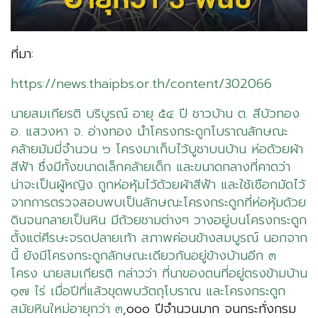
ที่มา:
https://news.thaipbs.or.th/content/302066
นายสมเกียรติ บริบูรณ์ อายุ ๕๔ ปี ชาวบ้าน ต. สีบัวทอง
อ. แสวงหา จ. อ่างทอง นำโครงกระดูกโบราณลักษณะ
คล้ายมัมมี่จำนวน ๖ โครงมาเก็บไว้บูชาบนบ้าน ห่อด้วยผ้า
สีฟ้า ซึ่งมีทั้งขนาดเล็กคล้ายเด็ก และขนาดกลางที่คาดว่า
น่าจะเป็นผู้หญิง ถูกห่อหุ้มไว้ด้วยผ้าสีฟ้า และใช้เชือกมัดไว้
จากการตรวจสอบพบเป็นลักษณะโครงกระดูกที่ห่อหุ้มด้วย
ดินจนกลายเป็นหิน มีถ้วยชามต่างๆ วางอยู่บนโครงกระดูก
ตั้งแต่ศีรษะจรดปลายเท้า สภาพค่อนข้างสมบูรณ์ นอกจาก
นี้ ยังมีโครงกระดูกลักษณะเดียวกันอยู่ข้างบ้านอีก ๓
โครง นายสมเกียรติ กล่าวว่า ที่นาของตนที่อยู่ตรงข้ามบ้าน
๑๗ ไร่ เมื่อปีที่แล้วขุดพบวัตถุโบราณ และโครงกระดูก
สมัยหินใหม่อายุกว่า ๓
,๐๐๐ ปีจำนวนมาก จนกระทั่งกรม