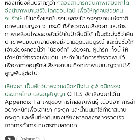
หลังเที่ยงคืนปรากฏว่า
กล้องสามารถจับภาพเลียงผาได้
จึงนำภาพมาแชร์ในโลกออนไลน์ เพื่อให้ทุกคนช่วยกัน
อนุรักษ์
เป็นครั้งแรกในรอบหลายปีของอุทยานแห่งชาติ
เขาพนมเบญจา จ. กระบี่ ที่สำรวจพบเลียงผา และถ่าย
ภาพเคลื่อนไหวของสัตว์ป่าในป่าผืนนี้ได้ เป็นตัวบ่งชี้ว่าผืน
ป่าเขาพนมเบญจายังคงมีความอุดมสมบูรณ์ และตั้งชื่อให้
เจ้าเลียงผาตัวนี้ว่า “น้องถึก” เลียงผา…ผู้น่ารัก ทั้งนี้ ให้
เจ้าหน้าที่สำรวจเพิ่มเติม และทำบันทึกการสำรวจพบไว้
เพื่อหาทางอนุรักษ์เลียงผาบนเทือกเขาพนมเบญจาไม่ให้
สูญพันธุ์ต่อไป
เลียงผา เป็นสัตว์ป่าสงวนชนิดหนึ่งใน ๑๕ ชนิดของ
ประเทศไทย และอนุสัญญา
CITES จัดเลียงผาไว้ใน
Appendix I สาเหตุของการใกล้สูญพันธุ์ เนื่องจากการล่า
อย่างหนักเพื่อเอาเขา กระดูก และน้ำมันมาใช้ทำยาสมาน
กระดูก และพื้นที่หากินของเลียงผาลดลงอย่างรวดเร็ว
จากการทำการเกษตรตามลาดเขา
ข่าวสิ่งแวดล้อม