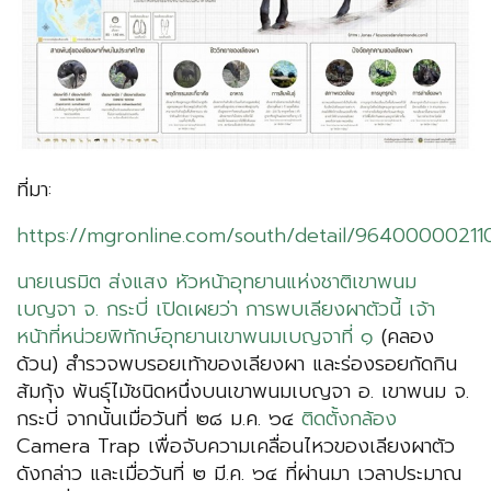
ที่มา:
https://mgronline.com/south/detail/96400000211
นายเนรมิต ส่งแสง หัวหน้าอุทยานแห่งชาติเขาพนม
เบญจา จ. กระบี่ เปิดเผยว่า การพบเลียงผาตัวนี้ เจ้า
หน้าที่หน่วยพิทักษ์อุทยานเขาพนมเบญจาที่ ๑
(คลอง
ด้วน) สำรวจพบรอยเท้าของเลียงผา และร่องรอยกัดกิน
ส้มกุ้ง พันธ์ุไม้ชนิดหนึ่งบนเขาพนมเบญจา อ. เขาพนม จ.
กระบี่ จากนั้นเมื่อวันที่ ๒๘ ม.ค. ๖๔
ติดตั้งกล้อง
Camera Trap เพื่อจับความเคลื่อนไหวของเลียงผาตัว
ดังกล่าว และเมื่อวันที่ ๒ มี.ค. ๖๔ ที่ผ่านมา เวลาประมาณ