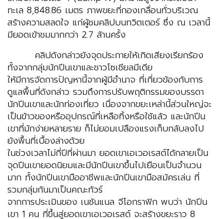
ทะเล 8,848.86 เมตร ภาพขยะที่กองเกลื่อนทั่วบริเวณ
สร้างความสลดใจ แก่ผู้ชมคลิปบนทวิตเตอร์ ซึ่ง ณ เวลานี้
มียอดเข้าชมมากกว่า 2.7 ล้านครั้ง
คลิปดังกล่าวยังจุดประกายให้เกิดเสียงเรียกร้อง
ทั้งจากกลุ่มนักปีนเขาและชาวโซเชียลมีเดีย
ให้มีการจัดการปัญหานี้จากผู้มีอำนาจ ที่เกี่ยวข้องกับการ
ดูแลพื้นที่ดังกล่าว รวมถึงการปรับพฤติกรรมของบรรดา
นักปีนเขาและนักท่องเที่ยว เนื่องจากขยะเหล่านี้ส่วนใหญ่จะ
เป็นข้าวของหรืออุปกรณ์ที่เหลือทิ้งหรือใช้แล้ว และนักปีน
เขาที่มักง่ายหลายราย ก็ไม่ยอมเปลืองแรงเก็บกลับลงไป
ยังพื้นที่เบื้องล่างด้วย
ในช่วงเวลาไม่กี่ปีที่ผ่านมา ยอดเขาเอเวอเรสต์ได้กลายเป็น
จุดปีนเขายอดนิยมและมีนักปีนเขาขึ้นไปเยือนเป็นจำนวน
มาก ทั้งนักปีนเขามืออาชีพและนักปีนเขามือสมัครเล่น ที่
รวมกลุ่มกันมาเป็นคณะทัวร์
จากการประเมินของ เนชันแนล จีโอกราฟิก พบว่า นักปีน
เขา 1 คน ที่ขึ้นสู่ยอดเขาเอเวอเรสต์ จะสร้างขยะราว 8