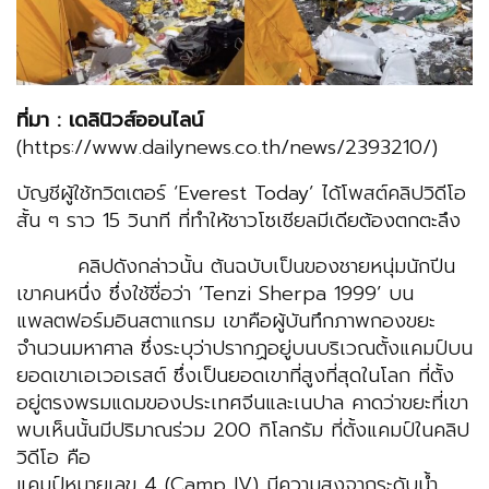
ที่มา : เดลินิวส์ออนไลน์
(https://www.dailynews.co.th/news/2393210/)
บัญชีผู้ใช้ทวิตเตอร์ ‘Everest Today’ ได้โพสต์คลิปวิดีโอ
สั้น ๆ ราว 15 วินาที ที่ทำให้ชาวโซเชียลมีเดียต้องตกตะลึง
คลิปดังกล่าวนั้น ต้นฉบับเป็นของชายหนุ่มนักปีน
เขาคนหนึ่ง ซึ่งใช้ชื่อว่า ‘Tenzi Sherpa 1999’ บน
แพลตฟอร์มอินสตาแกรม เขาคือผู้บันทึกภาพกองขยะ
จำนวนมหาศาล ซึ่งระบุว่าปรากฏอยู่บนบริเวณตั้งแคมป์บน
ยอดเขาเอเวอเรสต์ ซึ่งเป็นยอดเขาที่สูงที่สุดในโลก ที่ตั้ง
อยู่ตรงพรมแดมของประเทศจีนและเนปาล คาดว่าขยะที่เขา
พบเห็นนั้นมีปริมาณร่วม 200 กิโลกรัม ที่ตั้งแคมป์ในคลิป
วิดีโอ คือ
แคมป์หมายเลข 4 (Camp IV) มีความสูงจากระดับน้ำ