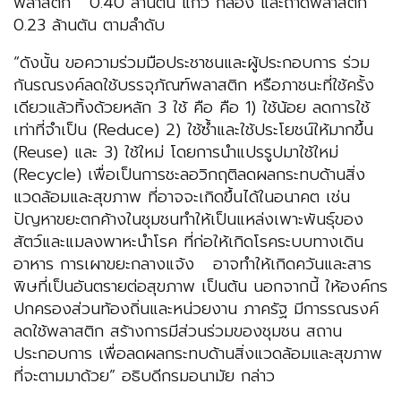
พลาสติก 0.40 ล้านตัน แก้ว กล่อง และถาดพลาสติก
0.23 ล้านตัน ตามลำดับ
“ดังนั้น ขอความร่วมมือประชาชนและผู้ประกอบการ ร่วม
กันรณรงค์ลดใช้บรรจุภัณฑ์พลาสติก หรือภาชนะที่ใช้ครั้ง
เดียวแล้วทิ้งด้วยหลัก 3 ใช้ คือ คือ 1) ใช้น้อย ลดการใช้
เท่าที่จำเป็น (Reduce) 2) ใช้ซ้ำและใช้ประโยชน์ให้มากขึ้น
(Reuse) และ 3) ใช้ใหม่ โดยการนำแปรรูปมาใช้ใหม่
(Recycle) เพื่อเป็นการชะลอวิกฤติลดผลกระทบด้านสิ่ง
แวดล้อมและสุขภาพ ที่อาจจะเกิดขึ้นได้ในอนาคต เช่น
ปัญหาขยะตกค้างในชุมชนทำให้เป็นแหล่งเพาะพันธุ์ของ
สัตว์และแมลงพาหะนำโรค ที่ก่อให้เกิดโรคระบบทางเดิน
อาหาร การเผาขยะกลางแจ้ง อาจทำให้เกิดควันและสาร
พิษที่เป็นอันตรายต่อสุขภาพ เป็นต้น นอกจากนี้ ให้องค์กร
ปกครองส่วนท้องถิ่นและหน่วยงาน ภาครัฐ มีการรณรงค์
ลดใช้พลาสติก สร้างการมีส่วนร่วมของชุมชน สถาน
ประกอบการ เพื่อลดผลกระทบด้านสิ่งแวดล้อมและสุขภาพ
ที่จะตามมาด้วย” อธิบดีกรมอนามัย กล่าว