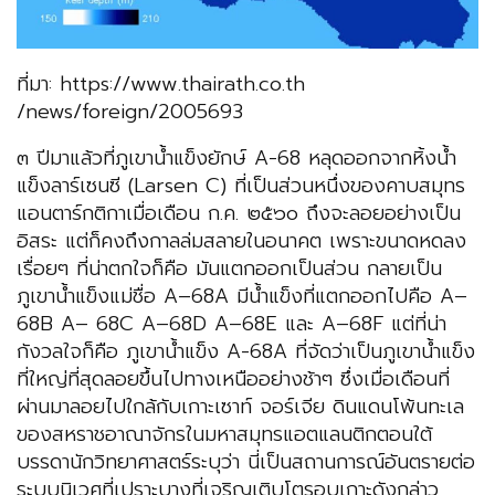
ที่มา: https://www.thairath.co.th
/news/foreign/2005693
๓ ปีมาแล้วที่ภูเขาน้ำแข็งยักษ์ A-68 หลุดออกจากหิ้งน้ำ
แข็งลาร์เซนซี (Larsen C) ที่เป็นส่วนหนึ่งของคาบสมุทร
แอนตาร์กติกาเมื่อเดือน ก.ค. ๒๕๖๐ ถึงจะลอยอย่างเป็น
อิสระ แต่ก็คงถึงกาลล่มสลายในอนาคต เพราะขนาดหดลง
เรื่อยๆ ที่น่าตกใจก็คือ มันแตกออกเป็นส่วน กลายเป็น
ภูเขาน้ำแข็งแม่ชื่อ A–68A มีน้ำแข็งที่แตกออกไปคือ A–
68B A– 68C A–68D A–68E และ A–68F แต่ที่น่า
กังวลใจก็คือ ภูเขาน้ำแข็ง A-68A ที่จัดว่าเป็นภูเขาน้ำแข็ง
ที่ใหญ่ที่สุดลอยขึ้นไปทางเหนืออย่างช้าๆ ซึ่งเมื่อเดือนที่
ผ่านมาลอยไปใกล้กับเกาะเซาท์ จอร์เจีย ดินแดนโพ้นทะเล
ของสหราชอาณาจักรในมหาสมุทรแอตแลนติกตอนใต้
บรรดานักวิทยาศาสตร์ระบุว่า นี่เป็นสถานการณ์อันตรายต่อ
ระบบนิเวศที่เปราะบางที่เจริญเติบโตรอบเกาะดังกล่าว