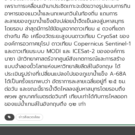
เพราะการเคลื่อนเข้ามาประชิดเกาะจะขัดขวางรูปแบบการกิน
อาหารของแมวน้ำและนกเพนกวินในท้องถิ่น แถมการ
ละลายของภูเขาน้ำแข็งยังปล่อยน้ำจืดเย็นลงสู่มหาสมุทร
โดยรอบ ล่าสุดมีการใช้ข้อมูลจากดาวเทียม ๔ ดวงที่แตก
ต่างกัน คือ เครื่องวัดระยะสูงบนดาวเทียม CryoSat ของ
องค์การอวกาศยุโรป ดาวเทียม Copernicus Sentinel-1
และดาวเทียมระบบ MODI และ ICESat-2 ขององค์การ
นาซา นักวิทยาศาสตร์จากศูนย์สังเกตการณ์และการสร้าง
แบบจำลองขั้วโลกแห่งมหาวิทยาลัยลีดส์ในอังกฤษ ได้
ประเมินรูปร่างที่เปลี่ยนแปลงไปของภูเขาน้ำแข็ง A-68A
ได้เป็นครั้งแรกพบว่า อัตราการละลายเฉลี่ยอยู่ที่ ๒.๕ ซม.
ต่อวัน และขณะนี้ธารน้ำจืดไหลลงสู่มหาสมุทรโดยรอบถึง
๗๖๗ ลูกบาศก์เมตรต่อวินาที เทียบเท่าได้กับการไหลออก
ของแม่น้ำเทมส์ในอังกฤษถึง ๑๒ เท่า
ข่าวสิ่งแวดล้อม