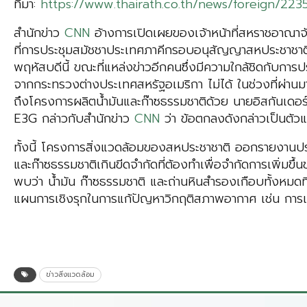
ที่มา:
https://www.thairath.co.th/news/foreign/223
สำนักข่าว
CNN
อ้างการเปิดเผยของเจ้าหน้าที่สหราชอาณาจั
ที่การประชุมสมัชชาประเทศภาคีกรอบอนุสัญญาสหประชาชาติว
พฤหัสบดีนี้ ขณะที่แหล่งข่าวอีกคนซึ่งมีความใกล้ชิดกับการป
จากกระทรวงต่างประเทศสหรัฐอเมริกา ไม่ได้ ในช่วงที่ผ่า
ถึงโครงการผลิตน้ำมันและก๊าซธรรมชาติด้วย นายอิสกันเดอร์
E3G กล่าวกับสำนักข่าว
CNN
ว่า ข้อตกลงดังกล่าวเป็นตัวแ
ทั้งนี้ โครงการสิ่งแวดล้อมของสหประชาชาติ ออกรายงานประจำ
และก๊าซธรรมชาติเกินขีดจำกัดที่ต้องทำเพื่อจำกัดการเพิ่มข
พบว่า น้ำมัน ก๊าซธรรมชาติ และถ่านหินสำรองเกือบทั้งหมดที่
แผนการเชิงรุกในการแก้ปัญหาวิกฤติสภาพอากาศ เช่น การเ
ข่าวสิ่งแวดล้อม