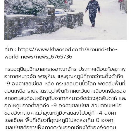
ที่มา : https://www.khaosod.co.th/around-the-
world-news/news_6765736
กรมอุตุนิยมวิทยาสหราชอาณาจักร ประกาศเตือนภัยสภาพ
อากาศหนาวจัด พายุหิมะ และอุณหภูมิที่คาดว่าจะดิ่งต่ำถึง
-9 องศาเซลเซียส หลัง กระแสลมวนขั้วโลก พัดถล่มพื้นที่
ตอนเหนือ รายงานระบุว่าพื้นที่ภาคตะวันตกเฉียงเหนือของ
สกอตแลนด์จะเผชิญกับอากาศหนาวจัดช่วงสุดสัปดาห์ และ
อุณหภูมิอาจต่ำสุดถึง -9 องศาเซลเซียส ส่วนตอนเหนือ
ของอังกฤษคาดว่าอุณหภูมิจะลดลงไปอยู่ที่ -4 องศา
เซลเซียส พื้นที่เดียวที่อุณหภูมิไม่ลดลงเกิน 0 องศา
เซลเซียสคือชายฝั่งภาคตะวันออกเฉียงใต้ของอังกฤษ