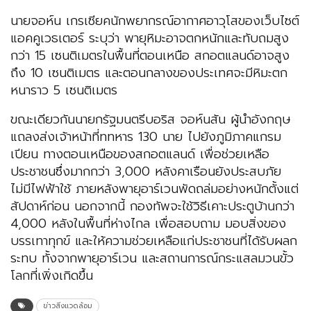
นายจอห์น เกรเซียคนักพยากรณ์อากาศอาวุโสของเว็บไซต์
แอคคูเวธเตอร์ ระบุว่า พายุหิมะอาจตกหนักและทับถมสูง
กว่า 15 เซนติเมตรในพื้นที่ตอนเหนือ สกอตแลนด์อาจสูง
ถึง 10 เซนติเมตร และตอนกลางของประเทศจะมีหิมะตก
หนาราว 5 เซนติเมตร
ขณะเดียวกันนายกรัฐมนตรีบอริส จอห์นสัน ผู้นำอังกฤษ
แถลงส่งเจ้าหน้าที่ททหาร 130 นาย ไปยังภูมิภาคแกรม
เปียน ทางตอนเหนือของสกอตแลนด์ เพื่อช่วยเหลือ
ประชาชนซึ่งมากกว่า 3,000 หลังคาเรือนยังประสบภัย
ไม่มีไฟฟ้าใช้ ภายหลังพายุอาร์เวนพัดถล่มอย่างหนักตั้งแต่
สัปดาห์ก่อน นอกจากนี้ กองทัพจะใช้วิธีเคาะประตูบ้านกว่า
4,000 หลังในพื้นที่ห่างไกล เพื่อสอบถาม มอบสิ่งของ
บรรเทาทุกข์ และให้ความช่วยเหลือแก่ประชาชนที่ได้รับผลก
ระทบ ทั้งจากพายุอาร์เวน และสถานการณ์กระแสลมวนขั้ว
โลกที่เพิ่งเกิดขึ้น
ข่าวสิ่งแวดล้อม