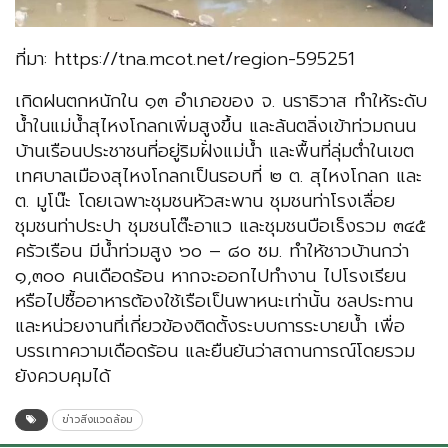
ที่มา: https://tna.mcot.net/region-595251
เกิดฝนตกหนักใน ๑๓ อำเภอของ จ. นราธิวาส ทำให้ระดับ
น้ำในแม่น้ำสุไหงโกลกเพิ่มสูงขึ้น และล้นตลิ่งเข้าท่วมถนน
บ้านเรือนประชาชนที่อยู่ริมฝั่งแม่น้ำ และพื้นที่ลุ่มต่ำในเขต
เทศบาลเมืองสุไหงโกลกเป็นรอบที่ ๒ ต. สุไหงโกลก และ
ต. มูโน๊ะ โดยเฉพาะชุมชนหัวสะพาน ชุมชนท่าโรงเลื่อย
ชุมชนท่าประปา ชุมชนโต๊ะอาแว และชุมชนบือเร็งรวม ๓๔๕
ครัวเรือน มีน้ำท่วมสูง ๖๐ – ๘๐ ซม. ทำให้ชาวบ้านกว่า
๑,๓๐๐ คนเดือดร้อน หากจะออกไปทำงาน ไปโรงเรียน
หรือไปซื้ออาหารต้องใช้เรือเป็นพาหนะเท่านั้น ชลประทาน
และหน่วยงานที่เกี่ยวข้องติดตั้งระบบการระบายน้ำ เพื่อ
บรรเทาความเดือดร้อน และยืนยันว่าสถานการณ์โดยรวม
ยังควบคุมได้
ข่าวสิ่งแวดล้อม