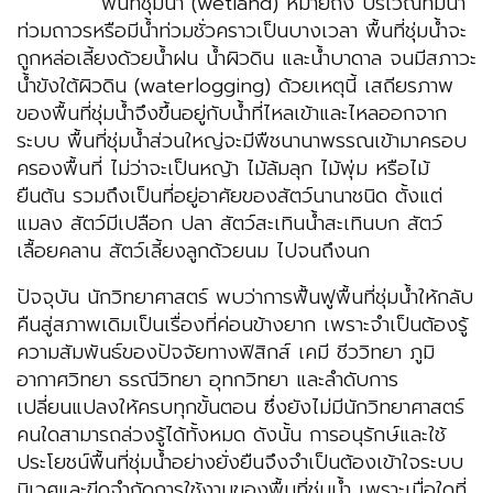
พื้นที่ชุ่มน้ำ (wetland) หมายถึง บริเวณที่มีน้ำ
ท่วมถาวรหรือมีน้ำท่วมชั่วคราวเป็นบางเวลา พื้นที่ชุ่มน้ำจะ
ถูกหล่อเลี้ยงด้วยน้ำฝน น้ำผิวดิน และน้ำบาดาล จนมีสภาวะ
น้ำขังใต้ผิวดิน (waterlogging) ด้วยเหตุนี้ เสถียรภาพ
ของพื้นที่ชุ่มน้ำจึงขึ้นอยู่กับน้ำที่ไหลเข้าและไหลออกจาก
ระบบ พื้นที่ชุ่มน้ำส่วนใหญ่จะมีพืชนานาพรรณเข้ามาครอบ
ครองพื้นที่ ไม่ว่าจะเป็นหญ้า ไม้ล้มลุก ไม้พุ่ม หรือไม้
ยืนต้น รวมถึงเป็นที่อยู่อาศัยของสัตว์นานาชนิด ตั้งแต่
แมลง สัตว์มีเปลือก ปลา สัตว์สะเทินน้ำสะเทินบก สัตว์
เลื้อยคลาน สัตว์เลี้ยงลูกด้วยนม ไปจนถึงนก
ปัจจุบัน นักวิทยาศาสตร์ พบว่าการฟื้นฟูพื้นที่ชุ่มน้ำให้กลับ
คืนสู่สภาพเดิมเป็นเรื่องที่ค่อนข้างยาก เพราะจำเป็นต้องรู้
ความสัมพันธ์ของปัจจัยทางฟิสิกส์ เคมี ชีววิทยา ภูมิ
อากาศวิทยา ธรณีวิทยา อุทกวิทยา และลำดับการ
เปลี่ยนแปลงให้ครบทุกขั้นตอน ซึ่งยังไม่มีนักวิทยาศาสตร์
คนใดสามารถล่วงรู้ได้ทั้งหมด ดังนั้น การอนุรักษ์และใช้
ประโยชน์พื้นที่ชุ่มน้ำอย่างยั่งยืนจึงจำเป็นต้องเข้าใจระบบ
นิเวศและขีดจำกัดการใช้งานของพื้นที่ชุ่มน้ำ เพราะเมื่อใดที่