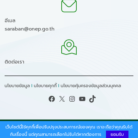
อีเมล
saraban@onep.go.th
ติดต่อเรา
นโยบายข้อมูล
I
นโยบายคุกกี้
I
นโยบายคุ้มครองข้อมูลส่วนบุคคล
Facebook
X
Instagram
YouTube
TikTok
เว็บไซต์นี้ใช้คุกกี้เพื่อปรับปรุงประสบการณ์ของคุณ เราจะถือว่าคุณรับได้
สงวนลิขสิทธิ์ © 2026 - สำนักงานนโยบายและแผน
ทรัพยากรธรรมชาติและสิ่งแวดล้อม.
กับเรื่องนี้ แต่คุณสามารถเลือกไม่รับได้หากต้องการ
ยอมรับ