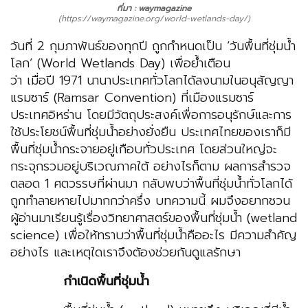
ที่มา : waymagazine
(https://waymagazine.org/world-wetlands-day/)
วันที่ 2 กุมภาพันธ์ของทุกปี ถูกกำหนดเป็น ‘วันพื้นที่ชุ่มน้ำ
โลก’ (World Wetlands Day) เพื่อย้ำเตือน
ว่า เมื่อปี 1971 นานาประเทศทั่วโลกได้ลงนามในอนุสัญญา
แรมซาร์ (Ramsar Convention) ที่เมืองแรมซาร์
ประเทศอิหร่าน โดยมีวัตถุประสงค์เพื่อการอนุรักษ์และการ
ใช้ประโยชน์พื้นที่ชุ่มน้ำอย่างยั่งยืน ประเทศไทยของเราก็มี
พื้นที่ชุ่มน้ำกระจายอยู่เกือบทั่วประเทศ โดยส่วนใหญ่จะ
กระจุกรวมอยู่บริเวณภาคใต้ อย่างไรก็ตาม ผลการสำรวจ
ตลอด 1 ศตวรรษที่ผ่านมา กลับพบว่าพื้นที่ชุ่มน้ำทั่วโลกได้
ถูกทำลายหายไปมากกว่าครึ่ง บทความนี้ ผมจึงอยากชวน
ผู้อ่านมาเรียนรู้เรื่องวิทยาศาสตร์ของพื้นที่ชุ่มน้ำ (wetland
science) เพื่อให้ทราบว่าพื้นที่ชุ่มน้ำคืออะไร มีความสำคัญ
อย่างไร และเหตุใดเราจึงต้องช่วยกันดูแลรักษา
กำเนิดพื้นที่ชุ่มน้ำ