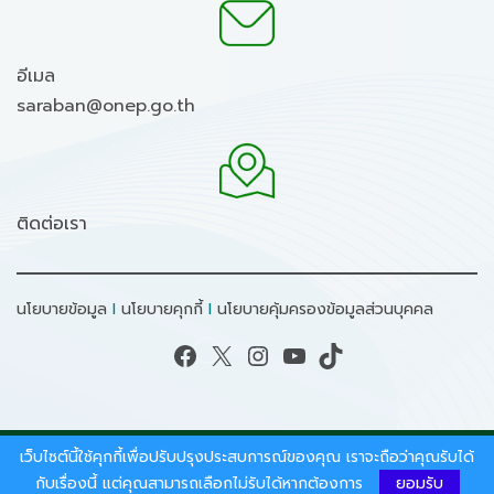
อีเมล
saraban@onep.go.th
ติดต่อเรา
นโยบายข้อมูล
I
นโยบายคุกกี้
I
นโยบายคุ้มครองข้อมูลส่วนบุคคล
Facebook
X
Instagram
YouTube
TikTok
เว็บไซต์นี้ใช้คุกกี้เพื่อปรับปรุงประสบการณ์ของคุณ เราจะถือว่าคุณรับได้
สงวนลิขสิทธิ์ © 2026 - สำนักงานนโยบายและแผน
ทรัพยากรธรรมชาติและสิ่งแวดล้อม.
กับเรื่องนี้ แต่คุณสามารถเลือกไม่รับได้หากต้องการ
ยอมรับ