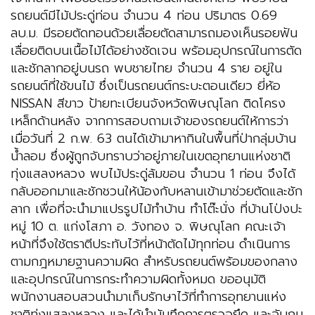
รถยนต์มีไม้ประดู่ท่อน จำนวน 4 ท่อน ปริมาตร 0.69
ลบ.ม. มีรอยตัดทอนด้วยเลื่อยตัดสามารถมองเห็นรอยฟัน
เลื่อยติดบนเนื้อไม้ได้อย่างชัดเจน พร้อมอุปกรณ์ในการตัด
และชักลากอยู่บนรถ พบชายไทย จำนวน 4 ราย อยู่ใน
รถยนต์ที่ใช้ขนไม้ ซึ่งเป็นรถยนต์กระบะตอนเดียว ยี่ห้อ
NISSAN สีขาว ป้ายทะเบียนจังหวัดพิษณุโลก ติดโครง
เหล็กด้านหลัง จากการสอบถามเจ้าของรถยนต์ให้การว่า
เมื่อวันที่ 2 ก.พ. 63 ตนได้เข้ามาหากินในพื้นที่ป่ากลุ่มบ้าน
น้ำลอม ซึ่งผู้ถูกจับทราบว่าอยู่ภายในเขตอุทยานแห่งชาติ
ทุ่งแสลงหลวง พบไม้ประดู่ล้มขอน จำนวน 1 ท่อน จึงได้
กลับออกมาและชักชวนให้น้องกับหลานเข้ามาช่วยตัดและชัก
ลาก เพื่อที่จะนำมาแปรรูปไม้ทำบ้าน ทำโต๊ะนั่ง ที่บ้านโป่งปะ
หมู่ 10 ต. แก่งโสภา อ. วังทอง จ. พิษณุโลก คณะเจ้า
หน้าที่จึงใช้ตราตีประทับไว้ที่หน้าตัดไม้ทุกท่อน ดำเนินการ
ตามกฎหมายฐานความผิด สำหรับรถยนต์พร้อมของกลาง
และอุปกรณ์ในการกระทำความผิดทั้งหมด ขออนุมัติ
พนักงานสอบสวนนำมาเก็บรักษาไว้ที่ทำการอุทยานแห่ง
ชาติทุ่งแสลงหลวง และได้นำบันทึกการตรวจยึด และจับกุม