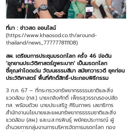
ที่มา
:
ข่าวสด
ออนไลน์
(https://www.khaosod.co.th/around-
thailand/news_777777811108)
สผ
. เตรียมการประชุมมรดกโลก ครั้ง 46 จ่อดัน
‘อุทยานประวัติศาสตร์ภูพระบาท’ เป็นมรดกโลก
ชี้คุณค่าโดดเด่น วัฒนธรรมสีมา สมัยทวารวดี ยุคก่อน
ประวัติศาสตร์ พื้นที่ศักดิ์สิทธิ์-ประกอบพิธีกรรม
3 ก.ค. 67 – ที่กระทรวงทรัพยากรธรรมชาติและสิ่ง
แวดล้อม (ทส.) นายเถลิงศักดิ์ เพ็ชรสุวรรณรองปลัด
ทส. พร้อมด้วย นายประเสริฐ ศิรินภาพร เลขาธิการ
สำนักงานนโยบายและแผนทรัพยากรธรรมชาติและสิ่ง
แวดล้อม (สผ.) และน.ส.กรพินธุ์ พยัคฆประการณ์ ผู้
อำนวยการกลุ่มงานการบริหารจัดการมรดกโลก กอง