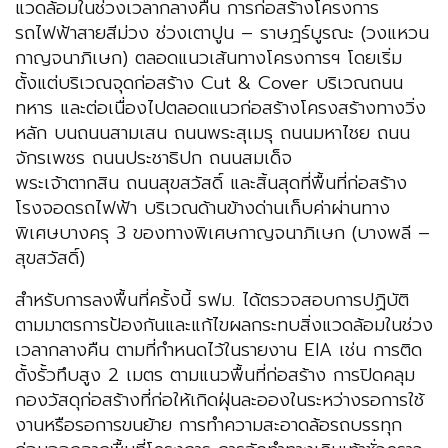
แวดล้อมในช่วงเวลากลางคืน การก่อสร้างโครงการ
รถไฟฟ้าสายสีม่วง ช่วงเตาปูน – ราษฎร์บูรณะ (วงแหวน
กาญจนาภิเษก) ตลอดแนวเส้นทางโครงการฯ โดยเริ่ม
ตั้งแต่บริเวณจุดก่อสร้าง Cut & Cover บริเวณถนน
ทหาร และต่อเนื่องไปตลอดแนวก่อสร้างโครงสร้างทางวิ่ง
หลัก บนถนนสามเสน ถนนพระสุเมรุ ถนนมหาไชย ถนน
จักรเพชร ถนนประชาธิปก ถนนสมเด็จ
พระเจ้าตากสิน ถนนสุขสวัสดิ์ และสิ้นสุดที่พื้นที่ก่อสร้าง
โรงจอดรถไฟฟ้า บริเวณด้านข้างด่านเก็บค่าผ่านทาง
พิเศษบางครุ 3 ของทางพิเศษกาญจนาภิเษก (บางพลี –
สุขสวัสดิ์)
สำหรับการลงพื้นที่ครั้งนี้ รฟม. ได้ตรวจสอบการปฏิบัติ
ตามมาตรการป้องกันและแก้ไขผลกระทบสิ่งแวดล้อมในช่วง
เวลากลางคืน ตามที่กำหนดไว้ในรายงาน EIA เช่น การติด
ตั้งรั้วทึบสูง 2 เมตร ตามแนวพื้นที่ก่อสร้าง การปิดคลุม
กองวัสดุก่อสร้างที่ก่อให้เกิดฝุ่นละอองในระหว่างรอการใช้
งานหรือรอการขนย้าย การทำความสะอาดล้อรถบรรทุก